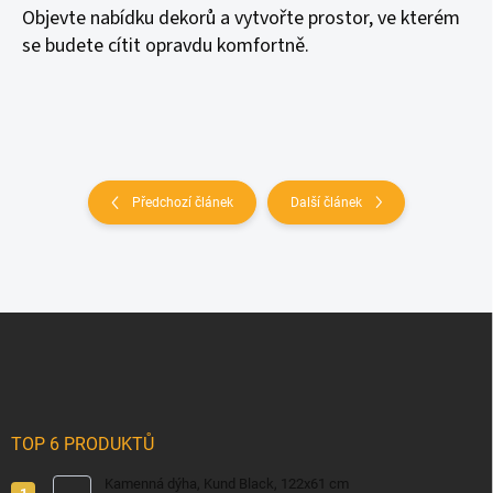
Objevte nabídku dekorů a vytvořte prostor, ve kterém
se budete cítit opravdu komfortně.
Předchozí článek
Další článek
Z
á
p
a
t
í
TOP 6 PRODUKTŮ
Kamenná dýha, Kund Black, 122x61 cm