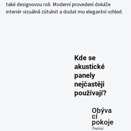
také designovou roli. Moderní provedení dokáže
interiér vizuálně zútulnit a dodat mu elegantní vzhled.
Kde se
akustické
panely
nejčastěji
používají?
Obýva
cí
pokoje
Zlepšují