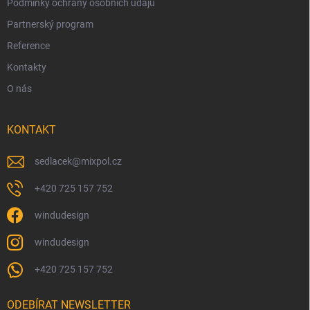
Podmínky ochrany osobních údajů
Partnerský program
Reference
Kontakty
O nás
KONTAKT
sedlacek
@
mixpol.cz
+420 725 157 752
windudesign
windudesign
+420 725 157 752
ODEBÍRAT NEWSLETTER