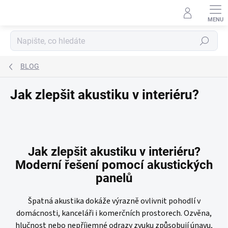
Přejít
na
obsah
Hledat
BLOG
Jak zlepšit akustiku v interiéru?
Jak zlepšit akustiku v interiéru?
Moderní řešení pomocí akustických
panelů
Špatná akustika dokáže výrazně ovlivnit pohodlí v
domácnosti, kanceláři i komerčních prostorech. Ozvěna,
hlučnost nebo nepříjemné odrazy zvuku způsobují únavu,