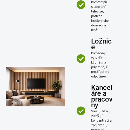
komfort při
sledování
televize,
poslechu
hudby nebo
domácím
kině.
Ložnic
e
Pomáhají
vytvořit
klidnější a
příjemnější
prostředí pro
odpočinek.
Kancel
áře a
pracov
ny
Snižují hluk,
zlepšují
koncentraci a
zpříjemňují
pracovní