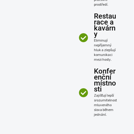
prostředí.
Restau
race a
kavárn
y
Eliminují
nepříjemný
hluk a zlepšují
komunikaci
mezi hosty.
Konfer
enční
místno
sti
Zajišťují lepší
srozumitelnost
mluveného
slova během
jednání.