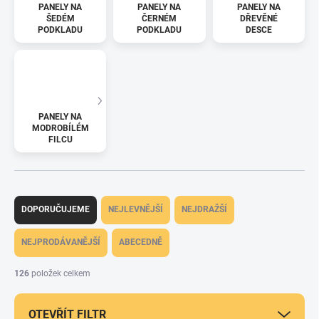
PANELY NA
PANELY NA
PANELY NA
ŠEDÉM
ČERNÉM
DŘEVĚNÉ
PODKLADU
PODKLADU
DESCE
PANELY NA
MODROBÍLÉM
FILCU
Ř
a
DOPORUČUJEME
NEJLEVNĚJŠÍ
NEJDRAŽŠÍ
z
e
NEJPRODÁVANĚJŠÍ
ABECEDNĚ
n
í
126
položek celkem
p
r
OTEVŘÍT FILTR
o