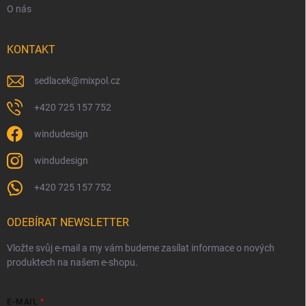
O nás
KONTAKT
sedlacek
@
mixpol.cz
+420 725 157 752
windudesign
windudesign
+420 725 157 752
ODEBÍRAT NEWSLETTER
Vložte svůj e-mail a my vám budeme zasílat informace o nových
produktech na našem e-shopu.
E-MAIL