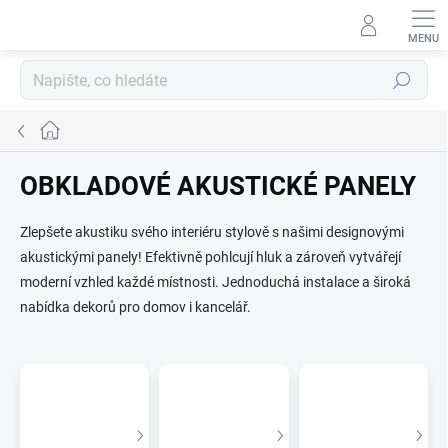
Přejít
na
obsah
Hledat
Domů
OBKLADOVÉ AKUSTICKÉ PANELY
Zlepšete akustiku svého interiéru stylově s našimi designovými
akustickými panely! Efektivně pohlcují hluk a zároveň vytvářejí
moderní vzhled každé místnosti. Jednoduchá instalace a široká
nabídka dekorů pro domov i kancelář.