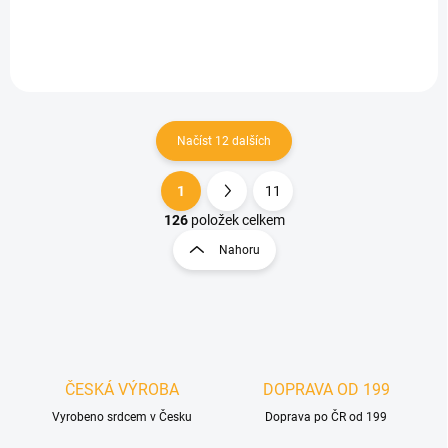
Načíst 12 dalších
1
11
O
S
v
t
126
položek celkem
l
r
Nahoru
á
á
d
n
a
k
c
o
í
p
v
r
á
v
ČESKÁ VÝROBA
DOPRAVA OD 199
n
k
í
Vyrobeno srdcem v Česku
Doprava po ČR od 199
y
v