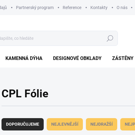
dajů
Partnerský program
Reference
Kontakty
O nás
Hledat
KAMENNÁ DÝHA
DESIGNOVÉ OBKLADY
ZÁSTĚNY
CPL Fólie
Ř
a
DOPORUČUJEME
NEJLEVNĚJŠÍ
NEJDRAŽŠÍ
NEJP
z