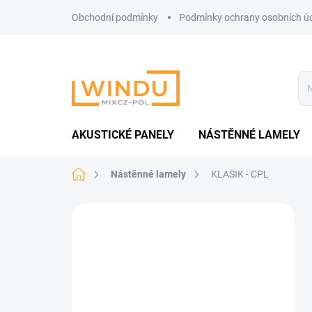
Přejít
Obchodní podmínky
Podmínky ochrany osobních ú
na
obsah
AKUSTICKÉ PANELY
NÁSTĚNNÉ LAMELY
Domů
Nástěnné lamely
KLASIK - CPL
P
o
s
t
r
a
n