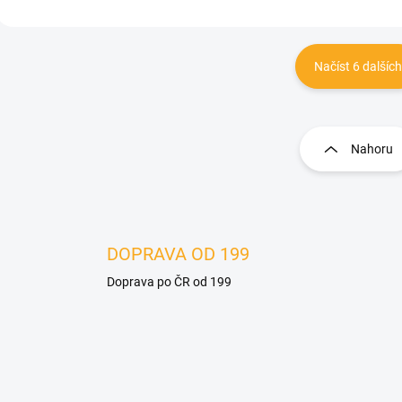
Načíst 6 dalších
O
v
l
Nahoru
á
d
a
c
í
p
DOPRAVA OD 199
r
Doprava po ČR od 199
v
k
y
v
ý
p
i