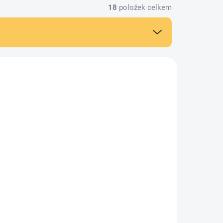
18
položek celkem
VYROBENO V ČR
860
850
3 TÝDNŮ
OD OBJEDNÁVKY DO 3 TÝDNŮ
(>5 KS)
(>5 KS)
Nástěnná lamela,
dekor Dub halifax
27*12*2600