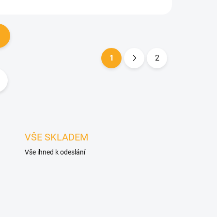
1
2
S
t
r
á
n
k
VŠE SKLADEM
o
Vše ihned k odeslání
v
á
n
í