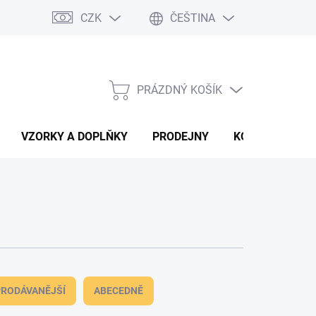
CZK
ČEŠTINA
PRÁZDNÝ KOŠÍK
NÁKUPNÍ
KOŠÍK
VZORKY A DOPLŇKY
PRODEJNY
KONTAKTY
RODÁVANĚJŠÍ
ABECEDNĚ