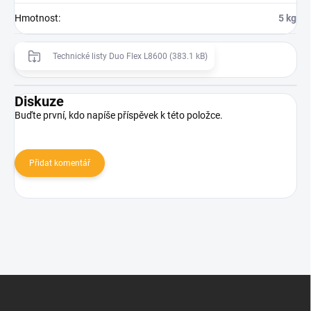
Hmotnost
:
5 kg
Technické listy Duo Flex L8600 (383.1 kB)
Diskuze
Buďte první, kdo napíše příspěvek k této položce.
Přidat komentář
Z
á