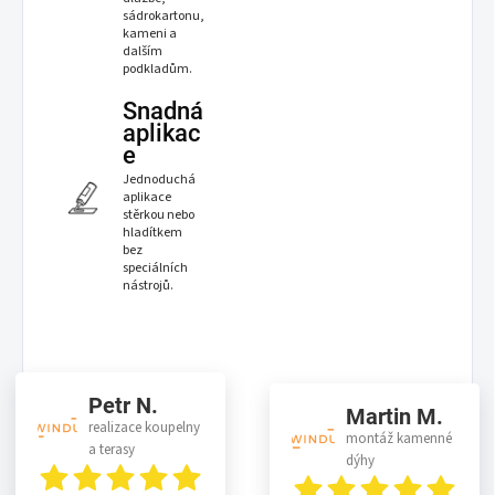
sádrokartonu,
kameni a
dalším
podkladům.
Snadná
aplikac
e
Jednoduchá
aplikace
stěrkou nebo
hladítkem
bez
speciálních
nástrojů.
Petr N.
Martin M.
realizace koupelny
montáž kamenné
a terasy
dýhy