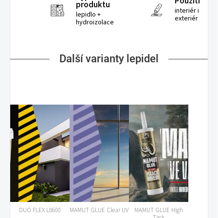
Použití
produktu
interiér i
lepidlo +
exteriér
hydroizolace
Další varianty lepidel
DUO FLEX L8600
MAMUT GLUE Clear UV
MAMUT GLUE High
Tack