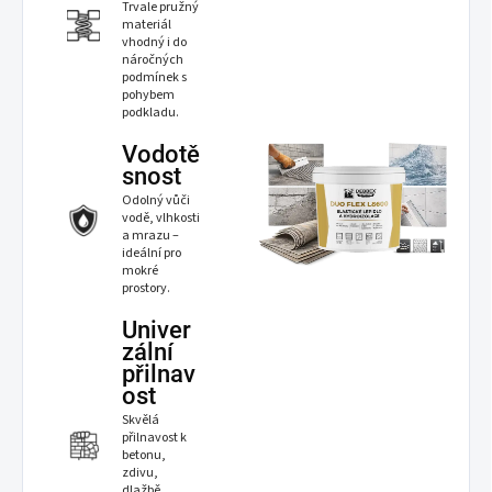
Trvale pružný
materiál
vhodný i do
náročných
podmínek s
pohybem
podkladu.
Vodotě
snost
Odolný vůči
vodě, vlhkosti
a mrazu –
ideální pro
mokré
prostory.
Univer
zální
přilnav
ost
Skvělá
přilnavost k
betonu,
zdivu,
dlažbě,