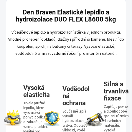
Den Braven Elastické lepidlo a
hydroizolace DUO FLEX L8600 5kg
Víceúčelové lepidlo a hydroizolační stěrka v jednom produktu.
Vhodné pro lepení obkladů, dlažby i přírodního kamene. Ideální do
koupelen, sprch, na balkony či terasy. Vysoce elastické,
voděodolné a mrazuvzdorné řešení pro interiér i exteriér.
Silná a
Vysoká
Voděodol
trvanlivá
elasticita
ná
fixace
ochrana
Trvale pružné
Zajišťuje pevné
lepidlo, které
Současně lepí i
a dlouhodobé
vyrovnává
vytváří
spojení různých
pohyb podkladu
hydroizolační
stavebních
a zabraňuje
vrstvu. Odolává
materiálů.
vzniku prasklin.
vlhkosti, vodě i
Vysoká
Ideální pro