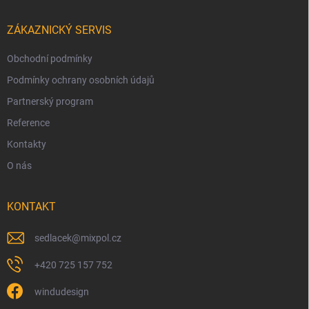
ZÁKAZNICKÝ SERVIS
Obchodní podmínky
Podmínky ochrany osobních údajů
Partnerský program
Reference
Kontakty
O nás
KONTAKT
sedlacek
@
mixpol.cz
+420 725 157 752
windudesign