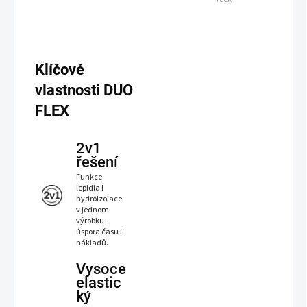
Klíčové
vlastnosti DUO
FLEX
2v1
řešení
Funkce
lepidla i
hydroizolace
v jednom
výrobku –
úspora času i
nákladů.
Vysoce
elastic
ký