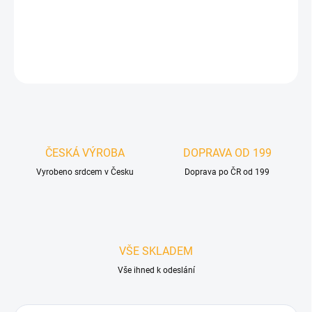
mrazuvzdorné. Pro interiér i exteriér.
DETAILNÍ INFORMACE
ZEPTAT SE
HLÍDAT
ČESKÁ VÝROBA
DOPRAVA OD 199
Vyrobeno srdcem v Česku
Doprava po ČR od 199
VŠE SKLADEM
Vše ihned k odeslání