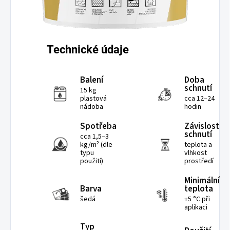
Technické údaje
Balení
Doba
schnutí
15 kg
plastová
cca 12–24
nádoba
hodin
Spotřeba
Závislost
schnutí
cca 1,5–3
kg/m² (dle
teplota a
typu
vlhkost
použití)
prostředí
Minimální
Barva
teplota
šedá
+5 °C při
aplikaci
Typ