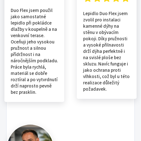
Duo Flex jsem použil
Lepidlo Duo Flex jsem
jako samostatné
zvolil pro instalaci
lepidlo při pokládce
kamenné dýhy na
dlažby v koupelně a na
stěnu v obývacím
venkovní terase.
pokoji. Díky pružnosti
Oceňuji jeho vysokou
a vysoké přilnavosti
pružnost a silnou
drží dýha perfektně i
přídržnost i na
na svislé ploše bez
náročnějším podkladu.
skluzu. Navíc funguje i
Práce byla rychlá,
jako ochrana proti
materiál se dobře
vlhkosti, což byl u této
roztíral a po vytvrdnutí
realizace důležitý
drží naprosto pevně
požadavek.
bez prasklin.