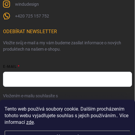
windudesign
+420 725 157 752
ODEBÍRAT NEWSLETTER
Vložte svůj e-mail a my vám budeme zasílat informace o nových
produktech na našem e-shopu.
E-MAIL
Vložením e-mailu souhlasíte s
podmínkami ochrany osobních údajů
Přihlásit se
Tento web používá soubory cookie. Dalším procházením
tohoto webu vyjadřujete souhlas s jejich používáním.. Více
informací
zde
.