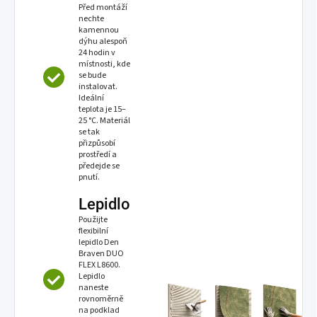
Před montáží
nechte
kamennou
dýhu alespoň
24 hodin v
místnosti, kde
se bude
instalovat.
Ideální
teplota je 15–
25 °C. Materiál
se tak
přizpůsobí
prostředí a
předejde se
pnutí.
Lepidlo
Použijte
flexibilní
lepidlo Den
Braven DUO
FLEX L8600.
Lepidlo
naneste
rovnoměrně
na podklad