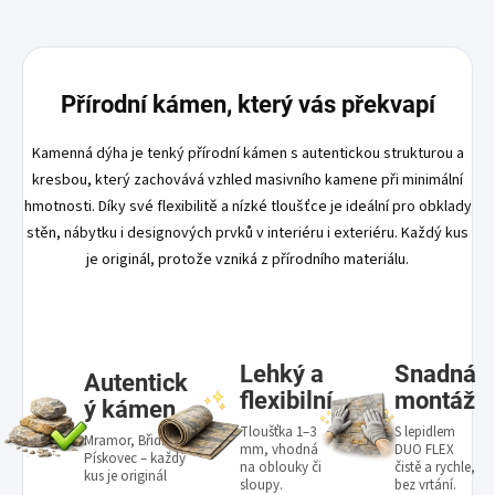
Přírodní kámen, který vás překvapí
Kamenná dýha je tenký přírodní kámen s autentickou strukturou a
kresbou, který zachovává vzhled masivního kamene při minimální
hmotnosti. Díky své flexibilitě a nízké tloušťce je ideální pro obklady
stěn, nábytku i designových prvků v interiéru i exteriéru. Každý kus
je originál, protože vzniká z přírodního materiálu.
Lehký a
Snadná
Autentick
flexibilní
montáž
ý kámen
Tloušťka 1–3
S lepidlem
Mramor, Břidlice,
mm, vhodná
DUO FLEX
Pískovec – každý
na oblouky či
čistě a rychle,
kus je originál
sloupy.
bez vrtání.