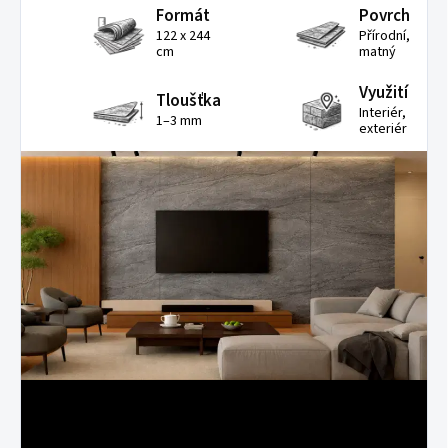
Formát
Povrch
122 x 244
Přírodní,
cm
matný
Využití
Tloušťka
Interiér,
1–3 mm
exteriér