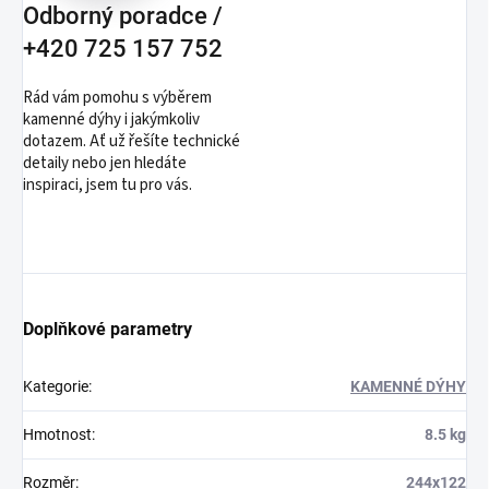
Odborný poradce /
+420 725 157 752
Rád vám pomohu s výběrem
kamenné dýhy i jakýmkoliv
dotazem. Ať už řešíte technické
detaily nebo jen hledáte
inspiraci, jsem tu pro vás.
Doplňkové parametry
Kategorie
:
KAMENNÉ DÝHY
Hmotnost
:
8.5 kg
Rozměr
:
244x122