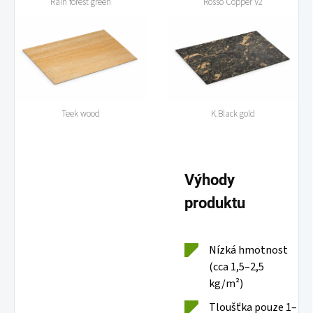
Rain forest green
Rosso Copper V2
Teek wood
K.Black gold
Výhody
produktu
Nízká hmotnost
(cca 1,5–2,5
kg/m²)
Tloušťka pouze 1–