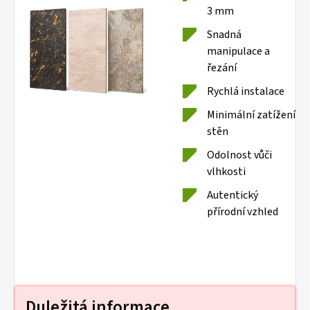
3 mm
Snadná
manipulace a
řezání
Rychlá instalace
Minimální zatížení
stěn
Odolnost vůči
vlhkosti
Autentický
přírodní vzhled
Duležitá informace