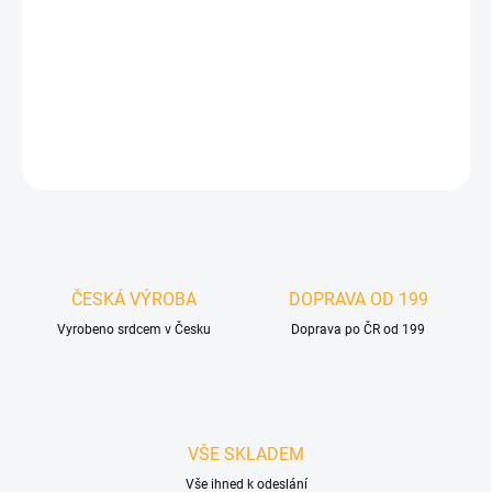
Tento materiál lze lepit na téměř jakýkoliv pevný podklad, přičemž
jediným rozdílem je
volba vhodného lepidla podle konkrétního
materiálu
.
DETAILNÍ INFORMACE
ZEPTAT SE
HLÍDAT
ČESKÁ VÝROBA
DOPRAVA OD 199
Vyrobeno srdcem v Česku
Doprava po ČR od 199
VŠE SKLADEM
Vše ihned k odeslání