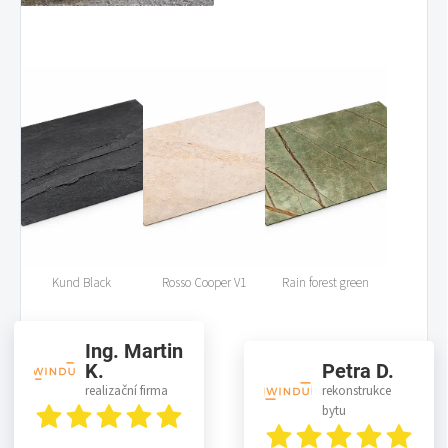
Kund Black
Rosso Cooper V1
Rain forest green
Ing. Martin
K.
Petra D.
realizační firma
rekonstrukce
bytu