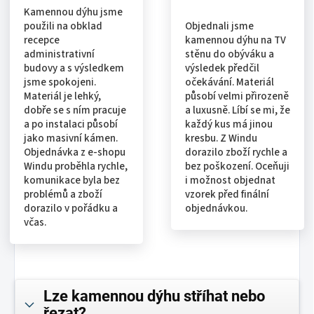
Kamennou dýhu jsme
použili na obklad
Objednali jsme
recepce
kamennou dýhu na TV
administrativní
stěnu do obýváku a
budovy a s výsledkem
výsledek předčil
jsme spokojeni.
očekávání. Materiál
Materiál je lehký,
působí velmi přirozeně
dobře se s ním pracuje
a luxusně. Líbí se mi, že
a po instalaci působí
každý kus má jinou
jako masivní kámen.
kresbu. Z Windu
Objednávka z e-shopu
dorazilo zboží rychle a
Windu proběhla rychle,
bez poškození. Oceňuji
komunikace byla bez
i možnost objednat
problémů a zboží
vzorek před finální
dorazilo v pořádku a
objednávkou.
včas.
Lze kamennou dýhu stříhat nebo
řezat?