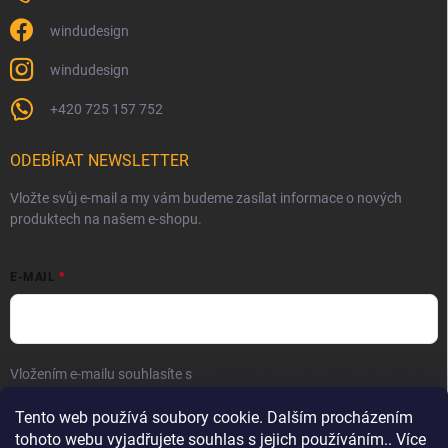
windudesign
windudesign
+420 725 157 752
ODEBÍRAT NEWSLETTER
Vložte svůj e-mail a my vám budeme zasílat informace o nových
produktech na našem e-shopu.
E-MAIL
Vložením e-mailu souhlasíte s
podmínkami ochrany osobních údajů
Přihlásit se
Tento web používá soubory cookie. Dalším procházením
tohoto webu vyjadřujete souhlas s jejich používáním.. Více