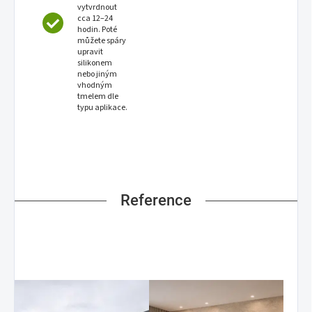
vytvrdnout
cca 12–24
hodin. Poté
můžete spáry
upravit
silikonem
nebo jiným
vhodným
tmelem dle
typu aplikace.
Reference