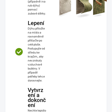
(případně i na
rub dýhy)
pomocí
zubové stěrky.
Lepení
Dýhu přiložte
na místo a
rovnoměrně
přitlačte po
celé ploše.
Postupujte od
středu ke
krajům, aby
nevznikaly
vzduchové
bubliny. V
případě
potřeby lehce
dorovnejte.
Vytvrz
ení a
dokonč
ení
Nechte lepidlo