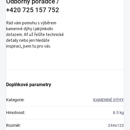
Odborný poradce /
+420 725 157 752
Rád vám pomohu s výběrem
kamenné dýhy i jakýmkoliv
dotazem. Ať už řešíte technické
detaily nebo jen hledáte
inspiraci, jsem tu pro vás.
Doplňkové parametry
Kategorie
:
KAMENNÉ DÝHY
Hmotnost
:
8.5 kg
Rozměr
:
244x122