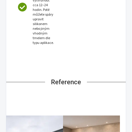
vytvrdnout
cca 12–24
hodin. Poté
můžete spáry
upravit
silikonem
nebo jiným
vhodným
tmelem dle
typu aplikace.
Reference