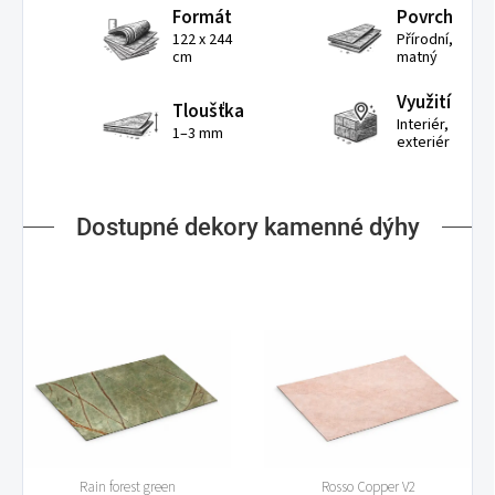
Formát
Povrch
122 x 244
Přírodní,
cm
matný
Využití
Tloušťka
Interiér,
1–3 mm
exteriér
Dostupné dekory kamenné dýhy
Rain forest green
Rosso Copper V2