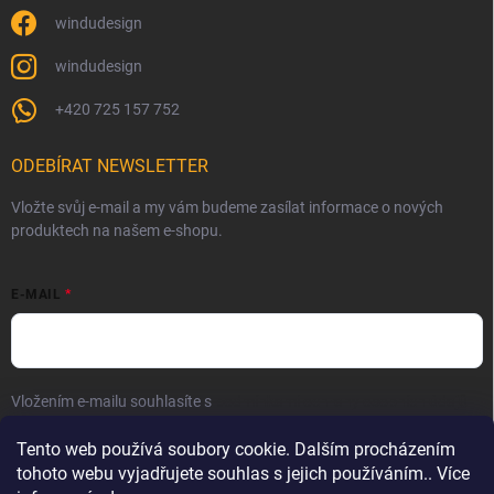
windudesign
windudesign
+420 725 157 752
ODEBÍRAT NEWSLETTER
Vložte svůj e-mail a my vám budeme zasílat informace o nových
produktech na našem e-shopu.
E-MAIL
Vložením e-mailu souhlasíte s
podmínkami ochrany osobních údajů
Přihlásit se
Tento web používá soubory cookie. Dalším procházením
tohoto webu vyjadřujete souhlas s jejich používáním.. Více