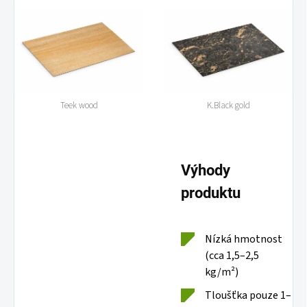
Teek wood
K.Black gold
Výhody
produktu
Nízká hmotnost
(cca 1,5–2,5
kg/m²)
Tloušťka pouze 1–