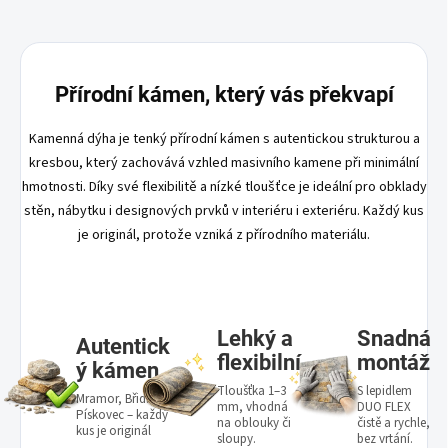
Přírodní kámen, který vás překvapí
Kamenná dýha je tenký přírodní kámen s autentickou strukturou a
kresbou, který zachovává vzhled masivního kamene při minimální
hmotnosti. Díky své flexibilitě a nízké tloušťce je ideální pro obklady
stěn, nábytku i designových prvků v interiéru i exteriéru. Každý kus
je originál, protože vzniká z přírodního materiálu.
Lehký a
Snadná
Autentick
flexibilní
montáž
ý kámen
Tloušťka 1–3
S lepidlem
Mramor, Břidlice,
mm, vhodná
DUO FLEX
Pískovec – každý
na oblouky či
čistě a rychle,
kus je originál
sloupy.
bez vrtání.