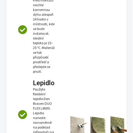
Před montáží
nechte
kamennou
dýhu alespoň
24 hodin v
místnosti, kde
se bude
instalovat.
Ideální
teplota je 15–
25 °C. Materiál
se tak
přizpůsobí
prostředí a
předejde se
pnutí.
Lepidlo
Použijte
flexibilní
lepidlo Den
Braven DUO
FLEX L8600.
Lepidlo
naneste
rovnoměrně
na podklad
(případně i na