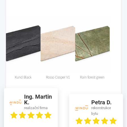
Kund Black
Rosso Cooper V1
Rain forest green
Ing. Martin
K.
Petra D.
realizační firma
rekonstrukce
bytu