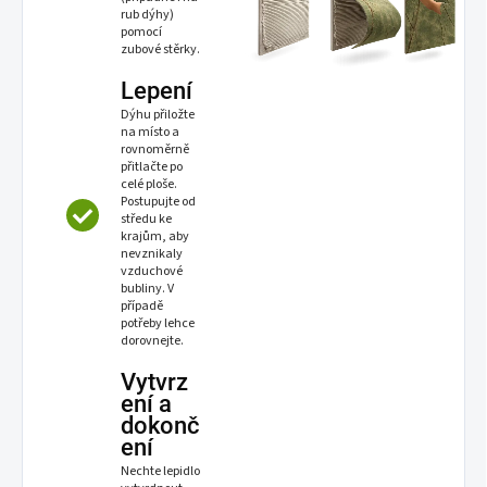
rub dýhy)
pomocí
zubové stěrky.
Lepení
Dýhu přiložte
na místo a
rovnoměrně
přitlačte po
celé ploše.
Postupujte od
středu ke
krajům, aby
nevznikaly
vzduchové
bubliny. V
případě
potřeby lehce
dorovnejte.
Vytvrz
ení a
dokonč
ení
Nechte lepidlo