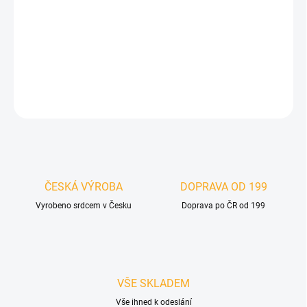
Dýhu je možné lepit na téměř jakýkoliv pevný podklad,
jediným
rozdílem při instalaci je volba vhodného lepidla podle
konkrétního materiálu
.
DETAILNÍ INFORMACE
ZEPTAT SE
HLÍDAT
ČESKÁ VÝROBA
DOPRAVA OD 199
Vyrobeno srdcem v Česku
Doprava po ČR od 199
VŠE SKLADEM
Vše ihned k odeslání