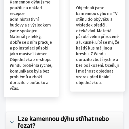
Kamennou dýhu jsme
použili na obklad
Objednali jsme
recepce
kamennou dýhu na TV
administrativní
stěnu do obýváku a
budovy a s výsledkem
výsledek předčil
jsme spokojeni.
očekávání. Materiál
Materiál je lehký,
působí velmi přirozeně
dobře se s ním pracuje
a luxusně. Líbí se mi, že
a po instalaci působí
každý kus má jinou
jako masivní kámen.
kresbu. Z Windu
Objednávka z e-shopu
dorazilo zboží rychle a
Windu proběhla rychle,
bez poškození. Oceňuji
komunikace byla bez
i možnost objednat
problémů a zboží
vzorek před finální
dorazilo v pořádku a
objednávkou.
včas.
Lze kamennou dýhu stříhat nebo
řezat?