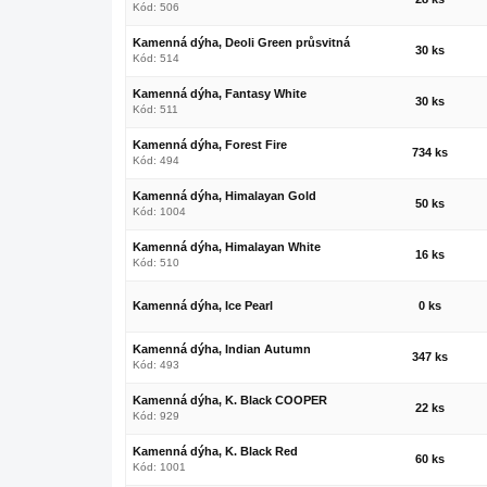
Kód: 506
Kamenná dýha, Deoli Green průsvitná
30 ks
Kód: 514
Kamenná dýha, Fantasy White
30 ks
Kód: 511
Kamenná dýha, Forest Fire
734 ks
Kód: 494
Kamenná dýha, Himalayan Gold
50 ks
Kód: 1004
Kamenná dýha, Himalayan White
16 ks
Kód: 510
Kamenná dýha, Ice Pearl
0 ks
Kamenná dýha, Indian Autumn
347 ks
Kód: 493
Kamenná dýha, K. Black COOPER
22 ks
Kód: 929
Kamenná dýha, K. Black Red
60 ks
Kód: 1001