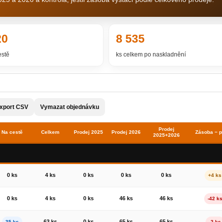
20
8 535
estě
ks celkem po naskladnění
xport CSV
Vymazat objednávku
Prodej
Na cestě
Celkem
Prodej 2025
Prodej 2026
Zásoba − p
2025+2026
0 ks
4 ks
0 ks
0 ks
0 ks
+4 ks
0 ks
4 ks
0 ks
46 ks
46 ks
-42 k
63 ks
0 ks
65 ks
65 ks
35 ks
-2 ks