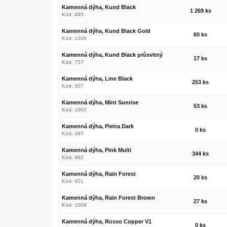
Kamenná dýha, Kund Black
1 269 ks
Kód: 495
Kamenná dýha, Kund Black Gold
60 ks
Kód: 1006
Kamenná dýha, Kund Black průsvitný
17 ks
Kód: 757
Kamenná dýha, Line Black
253 ks
Kód: 507
Kamenná dýha, Mint Sunrise
53 ks
Kód: 1002
Kamenná dýha, Pietra Dark
0 ks
Kód: 497
Kamenná dýha, Pink Multi
344 ks
Kód: 962
Kamenná dýha, Rain Forest
20 ks
Kód: 921
Kamenná dýha, Rain Forest Brown
27 ks
Kód: 1008
Kamenná dýha, Rosso Copper V1
0 ks