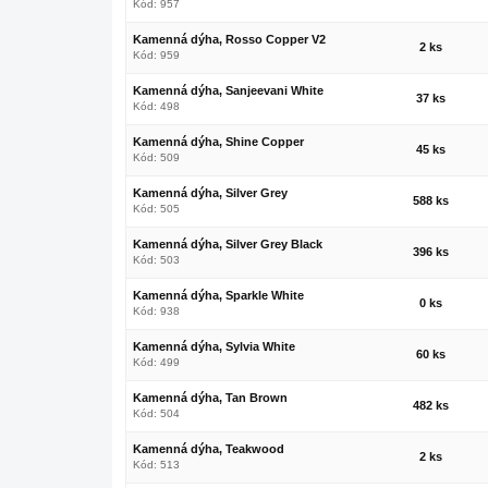
Kód: 957
Kamenná dýha, Rosso Copper V2
2 ks
Kód: 959
Kamenná dýha, Sanjeevani White
37 ks
Kód: 498
Kamenná dýha, Shine Copper
45 ks
Kód: 509
Kamenná dýha, Silver Grey
588 ks
Kód: 505
Kamenná dýha, Silver Grey Black
396 ks
Kód: 503
Kamenná dýha, Sparkle White
0 ks
Kód: 938
Kamenná dýha, Sylvia White
60 ks
Kód: 499
Kamenná dýha, Tan Brown
482 ks
Kód: 504
Kamenná dýha, Teakwood
2 ks
Kód: 513