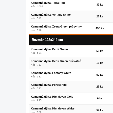
Kamenná dýha, Terra Red
37 ks
Kód: 1007
Kamenná dýha, Vintage Shine
26 ks
Kód: 512
Kamenná dýha, Zeera Green průsvitný
498 ks
Kód: 516
Rozměr 122x244 cm
Kamenná dýha, Deoli Green
50 ks
Kód: 524
Kamenná dýha, Deoli Green průsvitná
13 ks
Kód: 713
Kamenná dýha, Fantasy White
52 ks
Kód: 531
Kamenná dýha, Forest Fire
23 ks
Kód: 523
Kamenná dýha, Himalayan Gold
6 ks
Kód: 995
Kamenná dýha, Himalayan White
54 ks
Kód: 530