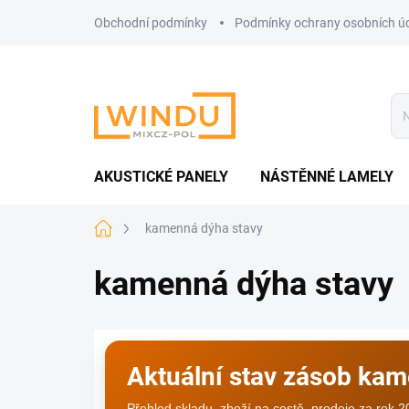
Přejít
Obchodní podmínky
Podmínky ochrany osobních ú
na
obsah
AKUSTICKÉ PANELY
NÁSTĚNNÉ LAMELY
Domů
kamenná dýha stavy
kamenná dýha stavy
Aktuální stav zásob ka
Přehled skladu, zboží na cestě, prodeje za rok 2