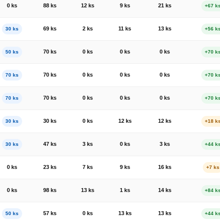
0 ks
88 ks
12 ks
9 ks
21 ks
+67 k
69 ks
2 ks
11 ks
13 ks
30 ks
+56 k
70 ks
0 ks
0 ks
0 ks
50 ks
+70 k
70 ks
0 ks
0 ks
0 ks
70 ks
+70 k
70 ks
0 ks
0 ks
0 ks
70 ks
+70 k
30 ks
0 ks
12 ks
12 ks
30 ks
+18 k
47 ks
3 ks
0 ks
3 ks
30 ks
+44 k
0 ks
23 ks
7 ks
9 ks
16 ks
+7 ks
0 ks
98 ks
13 ks
1 ks
14 ks
+84 k
57 ks
0 ks
13 ks
13 ks
50 ks
+44 k