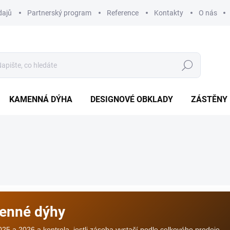
dajů
Partnerský program
Reference
Kontakty
O nás
Hledat
KAMENNÁ DÝHA
DESIGNOVÉ OBKLADY
ZÁSTĚNY
menné dýhy
025 a 2026 a kontrola, jestli zásoba vystačí podle celkového prodeje.