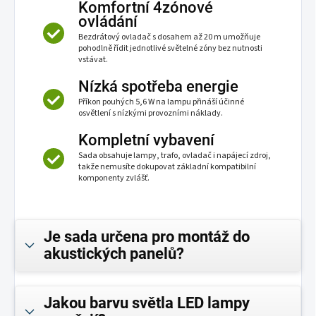
Komfortní 4zónové
ovládání
Bezdrátový ovladač s dosahem až 20 m umožňuje
pohodlně řídit jednotlivé světelné zóny bez nutnosti
vstávat.
Nízká spotřeba energie
Příkon pouhých 5,6 W na lampu přináší účinné
osvětlení s nízkými provozními náklady.
Kompletní vybavení
Sada obsahuje lampy, trafo, ovladač i napájecí zdroj,
takže nemusíte dokupovat základní kompatibilní
komponenty zvlášť.
Je sada určena pro montáž do
akustických panelů?
Jakou barvu světla LED lampy