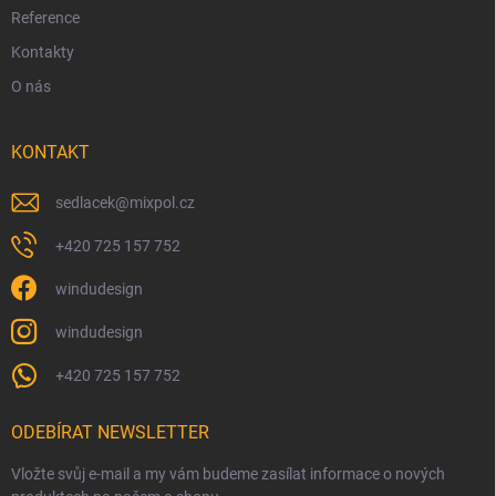
Reference
Kontakty
O nás
KONTAKT
sedlacek
@
mixpol.cz
+420 725 157 752
windudesign
windudesign
+420 725 157 752
ODEBÍRAT NEWSLETTER
Vložte svůj e-mail a my vám budeme zasílat informace o nových