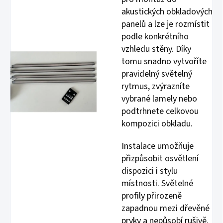
akustických obkladových
panelů a lze je rozmístit
podle konkrétního
vzhledu stěny. Díky
tomu snadno vytvoříte
pravidelný světelný
rytmus, zvýrazníte
vybrané lamely nebo
podtrhnete celkovou
kompozici obkladu.
Instalace umožňuje
přizpůsobit osvětlení
dispozici i stylu
místnosti. Světelné
profily přirozeně
zapadnou mezi dřevěné
prvky a nepůsobí rušivě.