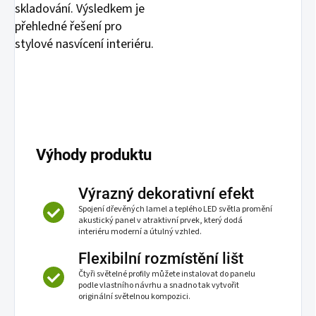
skladování. Výsledkem je
přehledné řešení pro
stylové nasvícení interiéru.
Výhody produktu
Výrazný dekorativní efekt
Spojení dřevěných lamel a teplého LED světla promění
akustický panel v atraktivní prvek, který dodá
interiéru moderní a útulný vzhled.
Flexibilní rozmístění lišt
Čtyři světelné profily můžete instalovat do panelu
podle vlastního návrhu a snadno tak vytvořit
originální světelnou kompozici.