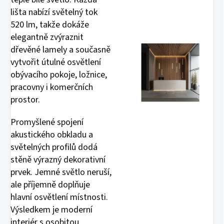
lišta nabízí světelný tok
520 lm, takže dokáže
elegantně zvýraznit
dřevěné lamely a současně
vytvořit útulné osvětlení
obývacího pokoje, ložnice,
pracovny i komerčních
prostor.
Promyšlené spojení
akustického obkladu a
světelných profilů dodá
stěně výrazný dekorativní
prvek. Jemné světlo neruší,
ale příjemně doplňuje
hlavní osvětlení místnosti.
Výsledkem je moderní
interiér s osobitou