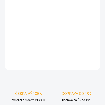
−
+
Přidat do košíku
LED osvětlení je určeno pro montáž do akustických obkladových
panelů. Díky spojení obkladového dřeva se světelnými profily
vykouzlíte nevšední doplněk v místnosti, který zaujme každého
návštěvníka. Základem je akustický obkladový panel, do kterého
můžete libovolně instalovat LED světelné lišty vyzařující teplé
světlo.
DETAILNÍ INFORMACE
ZEPTAT SE
HLÍDAT
ČESKÁ VÝROBA
DOPRAVA OD 199
Vyrobeno srdcem v Česku
Doprava po ČR od 199