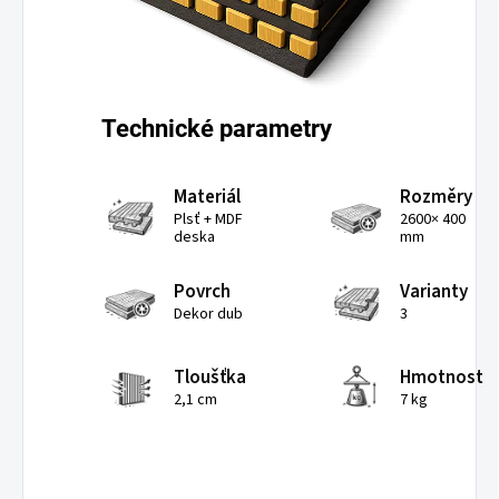
Technické parametry
Materiál
Rozměry
Plsť + MDF
2600× 400
deska
mm
Povrch
Varianty
Dekor dub
3
Tloušťka
Hmotnost
2,1 cm
7 kg