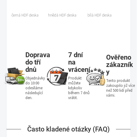
černá HDF deska
hnědá HDF deska
bílá HDF deska
Doprava
7 dní
Ověřeno
do tří
na
zákazník
dnů
vrácení
y
Objednávky
Produkt
Tento produkt
do 10:00
můžete
zakoupilo již více
odesíláme
kdykoliv
než 500 lidí před
následující
během 7 dnů
vámi.
den.
vrátit.
Často kladené otázky (FAQ)