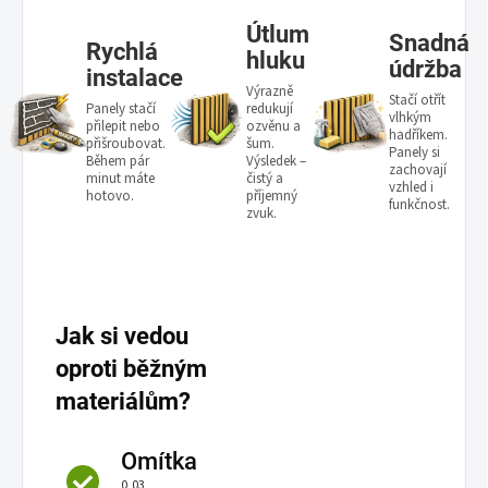
Útlum
Snadná
Rychlá
hluku
údržba
instalace
Výrazně
Stačí otřít
Panely stačí
redukují
vlhkým
přilepit nebo
ozvěnu a
hadříkem.
přišroubovat.
šum.
Panely si
Během pár
Výsledek –
zachovají
minut máte
čistý a
vzhled i
hotovo.
příjemný
funkčnost.
zvuk.
Jak si vedou
oproti běžným
materiálům?
Omítka
0,03