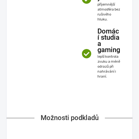
příjemnější
atmosféra bez
rušivého
hluku.
Domác
í studia
a
gaming
lepší kontrola
zvuku a méně
odrazů při
nahrávání i
hraní.
Možnosti podkladů