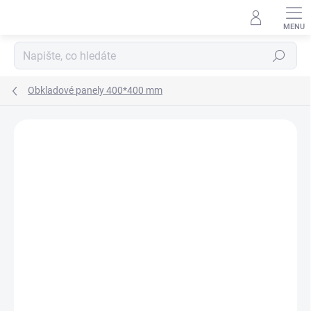
Přejít
na
obsah
Hledat
Obkladové panely 400*400 mm
Podrobnosti hodnocení
Neohodnoceno
VYROBENO V ČR