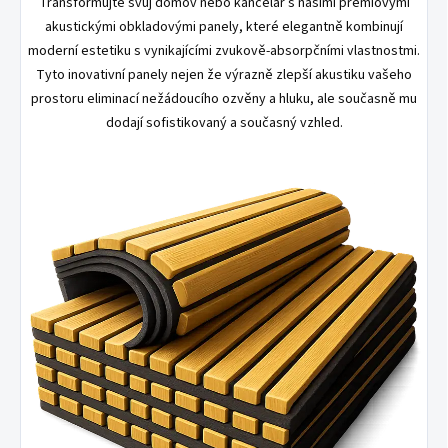
Transformujte svůj domov nebo kancelář s našimi prémiovými
akustickými obkladovými panely, které elegantně kombinují
moderní estetiku s vynikajícími zvukově-absorpčními vlastnostmi.
Tyto inovativní panely nejen že výrazně zlepší akustiku vašeho
prostoru eliminací nežádoucího ozvěny a hluku, ale současně mu
dodají sofistikovaný a současný vzhled.