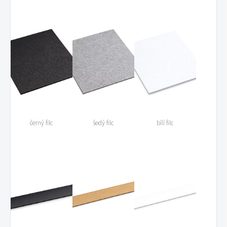
černý filc
šedý filc
bílí filc