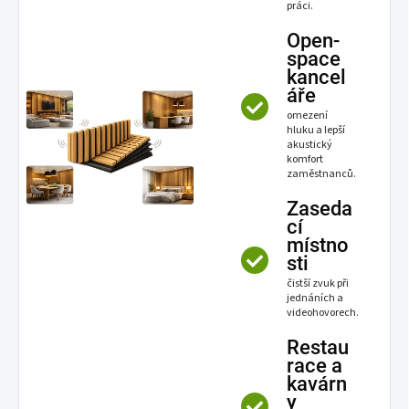
práci.
Open-
space
kancel
áře
omezení
hluku a lepší
akustický
komfort
zaměstnanců.
Zaseda
cí
místno
sti
čistší zvuk při
jednáních a
videohovorech.
Restau
race a
kavárn
y