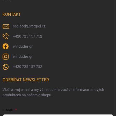
KONTAKT
sedlacek
@
mixpol.cz
+420 725 157 752
windudesign
windudesign
+420 725 157 752
ODEBÍRAT NEWSLETTER
Vložte svůj e-mail a my vám budeme zasílat informace o nových
produktech na našem e-shopu.
E-MAIL