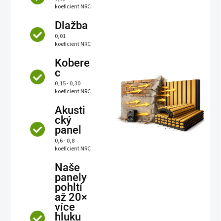
koeficient NRC
Dlažba
0,01
koeficient NRC
Kobere
c
0,15 - 0,30
koeficient NRC
Akusti
cký
panel
0,6 - 0,8
koeficient NRC
Naše
panely
pohltí
až 20×
více
hluku