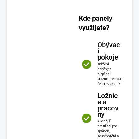
Kde panely
využijete?
Obývac
í
pokoje
snížení
ozvěny a
zlepšení
srozumitelnosti
řeči i zvuku TV
Ložnic
e a
pracov
ny
klidnější
prostředí pro
spánek,
soustředění a