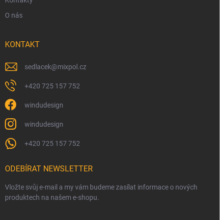
O nás
KONTAKT
sedlacek
@
mixpol.cz
+420 725 157 752
windudesign
windudesign
+420 725 157 752
ODEBÍRAT NEWSLETTER
Vložte svůj e-mail a my vám budeme zasílat informace o nových
produktech na našem e-shopu.