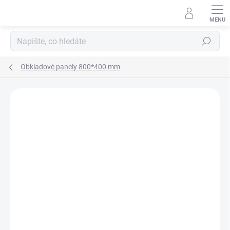
Přejít
na
obsah
Hledat
Obkladové panely 800*400 mm
Podrobnosti hodnocení
Neohodnoceno
VYROBENO V ČR