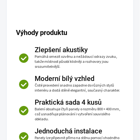
Výhody produktu
Zlepšení akustiky
Pomáhá omezit ozvěnu a nežádoucí odrazy zvuku,
takže místnost působí klidněji a rozhovory jsou
srozumitelnější.
Moderní bílý vzhled
Čisté provedení snadno zapadne do různých stylů
interiéru a dodá stěně elegantní, současný charakter.
Praktická sada 4 kusů
Balení obsahuje čtyři panely o rozměru 800 × 400 mm,
což usnadňuje plánování i vytvoření souvislého
obkladu.
Jednoduchá instalace
Panely lze připevnit přímo na stěnu pomocí vhodného