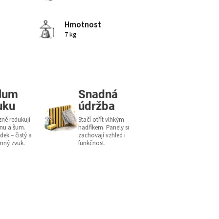
Hmotnost
7 kg
lum
Snadná
uku
údržba
zně redukují
Stačí otřít vlhkým
nu a šum.
hadříkem. Panely si
dek – čistý a
zachovají vzhled i
emný zvuk.
funkčnost.