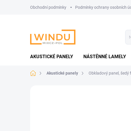
Přejít
Obchodní podmínky
Podmínky ochrany osobních ú
na
obsah
AKUSTICKÉ PANELY
NÁSTĚNNÉ LAMELY
Domů
Akustické panely
Obkladový panel, šedý 
Neohodnoceno
Podrobnosti hodnoce
VYROBENO V ČR