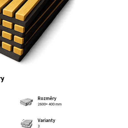
ry
Rozměry
2600× 400 mm
Varianty
3