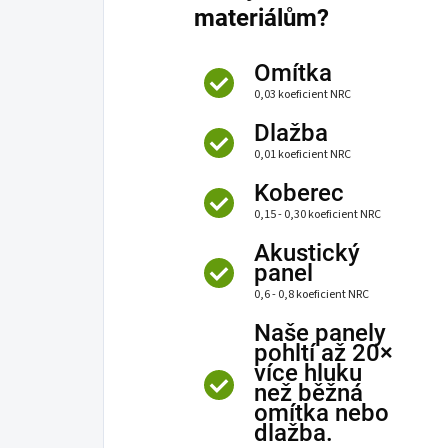
materiálům?
Omítka
0,03 koeficient NRC
Dlažba
0,01 koeficient NRC
Koberec
0,15 - 0,30 koeficient NRC
Akustický
panel
0,6 - 0,8 koeficient NRC
Naše panely
pohltí až 20×
více hluku
než běžná
omítka nebo
dlažba.