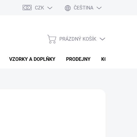
CZK
ČEŠTINA
PRÁZDNÝ KOŠÍK
NÁKUPNÍ
KOŠÍK
VZORKY A DOPLŇKY
PRODEJNY
KONTAKTY