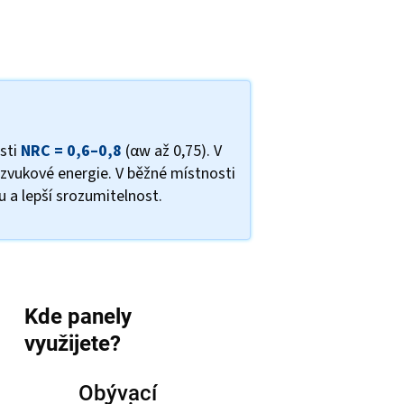
osti
NRC = 0,6–0,8
(αw až 0,75). V
 zvukové energie. V běžné místnosti
 a lepší srozumitelnost.
Kde panely
využijete?
Obývací