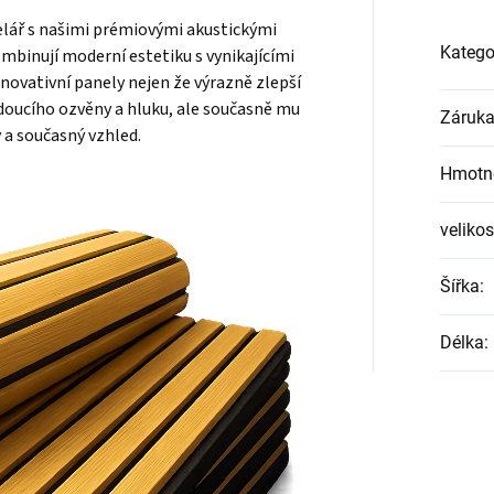
lář s našimi prémiovými akustickými
Katego
mbinují moderní estetiku s vynikajícími
novativní panely nejen že výrazně zlepší
doucího ozvěny a hluku, ale současně mu
Záruk
ý a současný vzhled.
Hmotn
velikos
Šířka
:
Délka
: