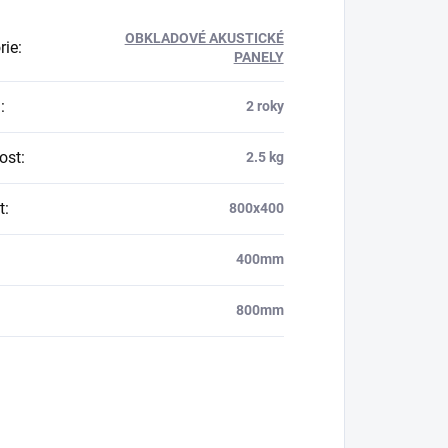
OBKLADOVÉ AKUSTICKÉ
rie
:
PANELY
a
:
2 roky
ost
:
2.5 kg
t
:
800x400
400mm
800mm