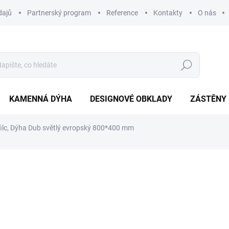
dajů
Partnerský program
Reference
Kontakty
O nás
Hledat
KAMENNÁ DÝHA
DESIGNOVÉ OBKLADY
ZÁSTĚNY
filc, Dýha Dub světlý evropský 800*400 mm
ní
1 020 Kč
842,98 Kč bez DPH
Měrná
255 Kč / 1 ks