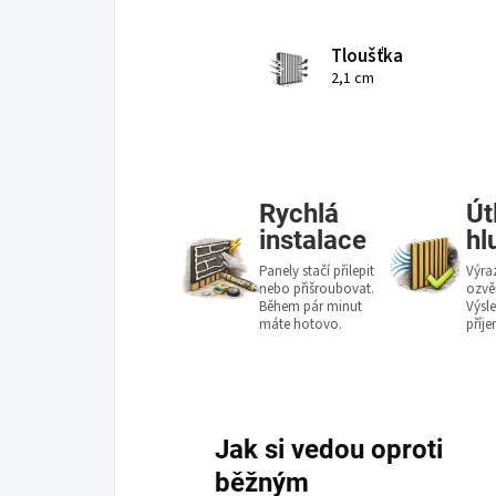
Tloušťka
2,1 cm
Rychlá
Út
instalace
hl
Panely stačí přilepit
Výra
nebo přišroubovat.
ozvě
Během pár minut
Výsle
máte hotovo.
příj
Jak si vedou oproti
běžným