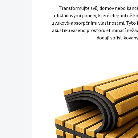
Transformujte svůj domov nebo kance
obkladovými panely, které elegantně ko
zvukově-absorpčními vlastnostmi. Tyto i
akustiku vašeho prostoru eliminací nežá
dodají sofistikovan