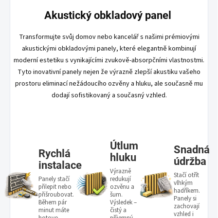
Akustický obkladový panel
Transformujte svůj domov nebo kancelář s našimi prémiovými
akustickými obkladovými panely, které elegantně kombinují
moderní estetiku s vynikajícími zvukově-absorpčními vlastnostmi.
Tyto inovativní panely nejen že výrazně zlepší akustiku vašeho
prostoru eliminací nežádoucího ozvěny a hluku, ale současně mu
dodají sofistikovaný a současný vzhled.
Útlum
Snadná
Rychlá
hluku
údržba
instalace
Výrazně
Stačí otřít
Panely stačí
redukují
vlhkým
přilepit nebo
ozvěnu a
hadříkem.
přišroubovat.
šum.
Panely si
Během pár
Výsledek –
zachovají
minut máte
čistý a
vzhled i