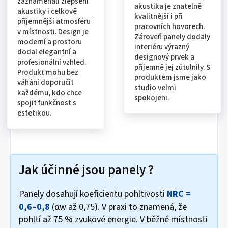
zaznamenali zlepšení
akustika je znatelně
akustiky i celkově
kvalitnější i při
příjemnější atmosféru
pracovních hovorech.
v místnosti. Design je
Zároveň panely dodaly
moderní a prostoru
interiéru výrazný
dodal elegantní a
designový prvek a
profesionální vzhled.
příjemně jej zútulnily. S
Produkt mohu bez
produktem jsme jako
váhání doporučit
studio velmi
každému, kdo chce
spokojeni.
spojit funkčnost s
estetikou.
Jak účinné jsou panely ?
Panely dosahují koeficientu pohltivosti
NRC =
0,6–0,8
(αw až 0,75). V praxi to znamená, že
pohltí až 75 % zvukové energie. V běžné místnosti