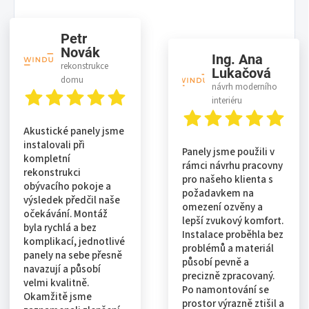
Petr
Novák
Ing. Ana
rekonstrukce
Lukačová
domu
návrh moderního
interiéru
Akustické panely jsme
instalovali při
Panely jsme použili v
kompletní
rámci návrhu pracovny
rekonstrukci
pro našeho klienta s
obývacího pokoje a
požadavkem na
výsledek předčil naše
omezení ozvěny a
očekávání. Montáž
lepší zvukový komfort.
byla rychlá a bez
Instalace proběhla bez
komplikací, jednotlivé
problémů a materiál
panely na sebe přesně
působí pevně a
navazují a působí
precizně zpracovaný.
velmi kvalitně.
Po namontování se
Okamžitě jsme
prostor výrazně ztišil a