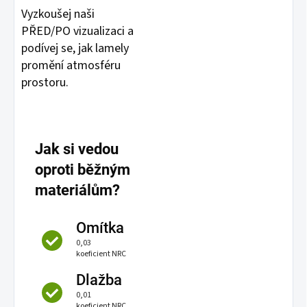
Vyzkoušej naši
PŘED/PO vizualizaci a
podívej se, jak lamely
promění atmosféru
prostoru.
Jak si vedou
oproti běžným
materiálům?
Omítka
0,03
koeficient NRC
Dlažba
0,01
koeficient NRC