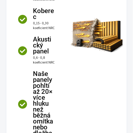
Kobere
c
0,15 - 0,30
koeficient NRC
Akusti
cký
panel
0,6 - 0,8
koeficient NRC
Naše
panely
pohltí
až 20×
více
hluku
než
běžná
omítka
nebo