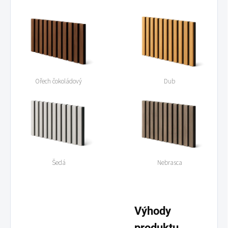
Ořech čokoládový
Dub
Šedá
Nebrasca
Výhody
produktu