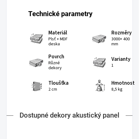
Technické parametry
Materiál
Rozměry
Plsť + MDF
3000× 400
deska
mm
Povrch
Varianty
Různé
1
dekory
Tloušťka
Hmotnost
2 cm
8,5 kg
Dostupné dekory akustický panel