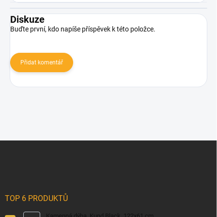
Diskuze
Buďte první, kdo napíše příspěvek k této položce.
Přidat komentář
Z
á
p
a
t
í
TOP 6 PRODUKTŮ
Kamenná dýha, Kund Black, 122x61 cm