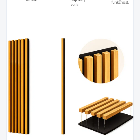
hotovo.
příjemný
funkčnost.
zvuk.