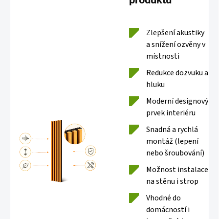
Zlepšení akustiky
a snížení ozvěny v
místnosti
Redukce dozvuku a
hluku
Moderní designový
prvek interiéru
Snadná a rychlá
montáž (lepení
nebo šroubování)
Možnost instalace
na stěnu i strop
Vhodné do
domácností i