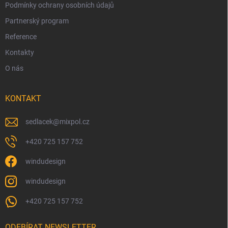
Podmínky ochrany osobních údajů
Partnerský program
Reference
Kontakty
O nás
KONTAKT
sedlacek
@
mixpol.cz
+420 725 157 752
windudesign
windudesign
+420 725 157 752
ODEBÍRAT NEWSLETTER