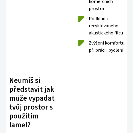
komerčních
prostor
Podklad z
recyklovaného
akustického filcu
Zvýšení komfortu
při práci i bydlení
Neumíš si
představit jak
může vypadat
tvůj prostor s
použitím
lamel?
↔