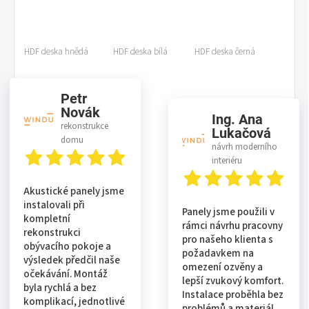
HDF deska hnědá
HDF deska bílá
HDF deska černá
Petr
Novák
Ing. Ana
rekonstrukce
Lukačová
domu
návrh moderního
interiéru
Akustické panely jsme
instalovali při
Panely jsme použili v
kompletní
rámci návrhu pracovny
rekonstrukci
pro našeho klienta s
obývacího pokoje a
požadavkem na
výsledek předčil naše
omezení ozvěny a
očekávání. Montáž
lepší zvukový komfort.
byla rychlá a bez
Instalace proběhla bez
komplikací, jednotlivé
problémů a materiál