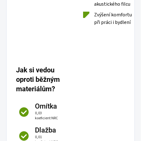
akustického filcu
Zvýšení komfortu
při práci i bydlení
Jak si vedou
oproti běžným
materiálům?
Omítka
0,03
koeficient NRC
Dlažba
0,01