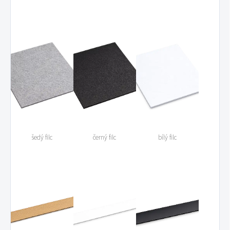
šedý filc
černý filc
bílý filc