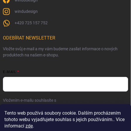
windudesign
windudesign
+420 725 157 752
ODEBÍRAT NEWSLETTER
Vložte svůj e-mail a my vám budeme zasílat informace o nových
produktech na našem e-shopu.
E-MAIL
Vložením e-mailu souhlasíte s
podmínkami ochrany osobních údajů
Přihlásit se
Tento web používá soubory cookie. Dalším procházením
tohoto webu vyjadřujete souhlas s jejich používáním.. Více
informací
zde
.