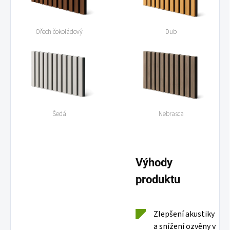
Ořech čokoládový
Dub
Šedá
Nebrasca
Výhody
produktu
Zlepšení akustiky
a snížení ozvěny v