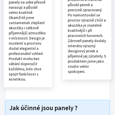
panely na sebe přesně
působí pevně a
navazují a působí
precizně zpracovaný.
velmi kvalitně.
Po namontování se
Okamžitě jsme
prostor výrazně ztišil a
zaznamenali zlepšení
akustika je znatelně
akustiky i celkově
kvalitnější i při
příjemnější atmosféru
pracovních hovorech.
v místnosti. Design je
Zároveň panely dodaly
moderní a prostoru
interiéru výrazný
dodal elegantní a
designový prvek a
profesionální vzhled.
příjemně jej zútulnily. S
Produkt mohu bez
produktem jsme jako
váhání doporučit
studio velmi
každému, kdo chce
spokojeni.
spojit funkčnost s
estetikou.
Jak účinné jsou panely ?