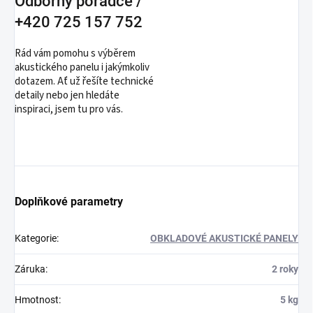
Odborný poradce /
+420 725 157 752
Rád vám pomohu s výběrem
akustického panelu i jakýmkoliv
dotazem. Ať už řešíte technické
detaily nebo jen hledáte
inspiraci, jsem tu pro vás.
Doplňkové parametry
Kategorie
:
OBKLADOVÉ AKUSTICKÉ PANELY
Záruka
:
2 roky
Hmotnost
:
5 kg