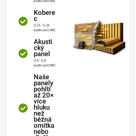
koeficient NRC
Kobere
c
0,15 - 0,30
koeficient NRC
Akusti
cký
panel
0,6 - 0,8
koeficient NRC
Naše
panely
pohltí
až 20×
více
hluku
než
běžná
omítka
nebo