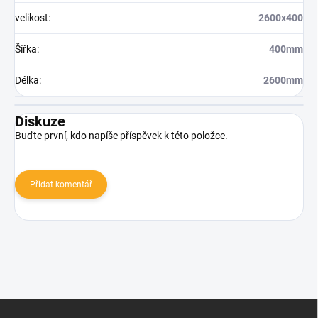
velikost
:
2600x400
Šířka
:
400mm
Délka
:
2600mm
Diskuze
Buďte první, kdo napíše příspěvek k této položce.
Přidat komentář
Z