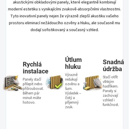
akustickými obkladovými panely, které elegantně kombinují
moderní estetiku s vynikajícími zvukově-absorpčními vlastnostmi.
Tyto inovativní panely nejen že výrazně zlepší akustiku vašeho
prostoru eliminací nežádoucího ozvěny a hluku, ale současně mu
dodají sofistikovaný a současný vzhled.
Útlum
Snadná
Rychlá
hluku
údržba
instalace
Výrazně
Stačí otřít
Panely stačí
redukují
vlhkým
přilepit nebo
ozvěnu a
hadříkem.
přišroubovat.
šum.
Panely si
Během pár
Výsledek –
zachovají
minut máte
čistý a
vzhled i
hotovo.
příjemný
funkčnost.
zvuk.