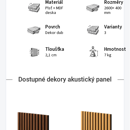
Materiál
Rozměry
Plsť + MDF
2600× 400
deska
mm
Povrch
Varianty
Dekor dub
3
Tloušťka
Hmotnost
2,1 cm
7 kg
Dostupné dekory akustický panel