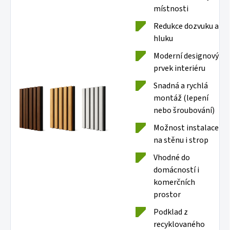
místnosti
Redukce dozvuku a
hluku
Moderní designový
prvek interiéru
Snadná a rychlá
montáž (lepení
nebo šroubování)
Možnost instalace
na stěnu i strop
Vhodné do
domácností i
komerčních
prostor
Podklad z
recyklovaného