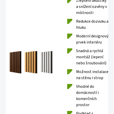
Zlepšení akustiky
a snížení ozvěny v
místnosti
Redukce dozvuku a
hluku
Moderní designový
prvek interiéru
Snadná a rychlá
montáž (lepení
nebo šroubování)
Možnost instalace
na stěnu i strop
Vhodné do
domácností i
komerčních
prostor
Podklad z