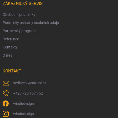
ZÁKAZNICKÝ SERVIS
Obchodní podmínky
Podmínky ochrany osobních údajů
Partnerský program
Reference
Kontakty
O nás
KONTAKT
sedlacek
@
mixpol.cz
+420 725 157 752
windudesign
windudesign