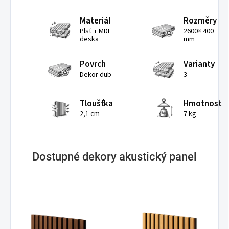
Materiál
Rozměry
Plsť + MDF
2600× 400
deska
mm
Povrch
Varianty
Dekor dub
3
Tloušťka
Hmotnost
2,1 cm
7 kg
Dostupné dekory akustický panel