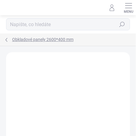
Přejít
na
obsah
Hledat
Obkladové panely 2600*400 mm
Podrobnosti hodnocení
Neohodnoceno
VYROBENO V ČR