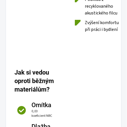
recyklovaného
akustického filcu
Zvýšení komfortu
při práci i bydlení
Jak si vedou
oproti běžným
materiálům?
Omítka
0,03
koeficient NRC
Dlažba