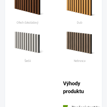
Ořech čokoládový
Dub
Šedá
Nebrasca
Výhody
produktu