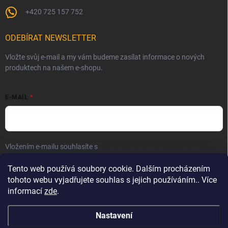
+420 725 157 752
ODEBÍRAT NEWSLETTER
Vložte svůj e-mail a my vám budeme zasílat informace o nových
produktech na našem e-shopu.
E-MAIL
Vložením e-mailu souhlasíte s
podmínkami ochrany osobních údajů
Přihlásit se
Tento web používá soubory cookie. Dalším procházením
tohoto webu vyjadřujete souhlas s jejich používáním.. Více
informací
zde
.
Nastavení