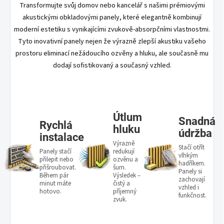
Transformujte svůj domov nebo kancelář s našimi prémiovými
akustickými obkladovými panely, které elegantně kombinují
moderní estetiku s vynikajícími zvukově-absorpčními vlastnostmi.
Tyto inovativní panely nejen že výrazně zlepší akustiku vašeho
prostoru eliminací nežádoucího ozvěny a hluku, ale současně mu
dodají sofistikovaný a současný vzhled.
Útlum
Snadná
Rychlá
hluku
údržba
instalace
Výrazně
Stačí otřít
Panely stačí
redukují
vlhkým
přilepit nebo
ozvěnu a
hadříkem.
přišroubovat.
šum.
Panely si
Během pár
Výsledek –
zachovají
minut máte
čistý a
vzhled i
hotovo.
příjemný
funkčnost.
zvuk.