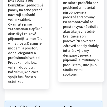
byla rychlá a bez
Instalace proběhla bez
komplikací, jednotlivé
problémů a materiál
panely na sebe přesně
působí pevně a
navazují a působí
precizně zpracovaný.
velmi kvalitně.
Po namontování se
Okamžitě jsme
prostor výrazně ztišil a
zaznamenali zlepšení
akustika je znatelně
akustiky i celkově
kvalitnější i při
příjemnější atmosféru
pracovních hovorech.
v místnosti. Design je
Zároveň panely dodaly
moderní a prostoru
interiéru výrazný
dodal elegantní a
designový prvek a
profesionální vzhled.
příjemně jej zútulnily. S
Produkt mohu bez
produktem jsme jako
váhání doporučit
studio velmi
každému, kdo chce
spokojeni.
spojit funkčnost s
estetikou.