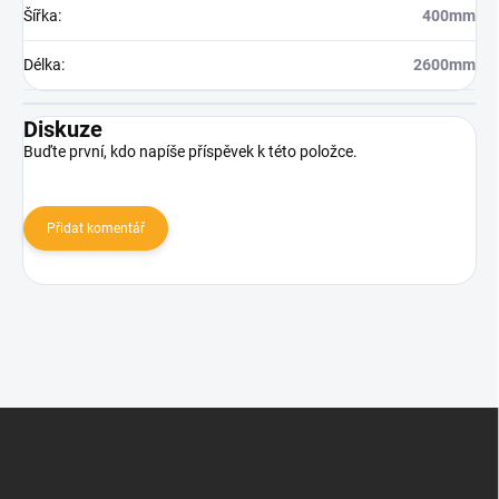
Šířka
:
400mm
Délka
:
2600mm
Diskuze
Buďte první, kdo napíše příspěvek k této položce.
Přidat komentář
Z
á
p
a