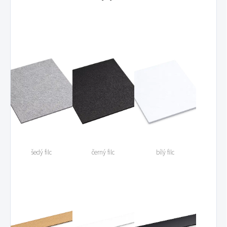
šedý filc
černý filc
bílý filc