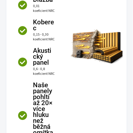
0,01
koeficient NRC
Kobere
c
0,15 - 0,30
koeficient NRC
Akusti
cký
panel
0,6 - 0,8
koeficient NRC
Naše
panely
pohltí
až 20×
více
hluku
než
běžná
omítka