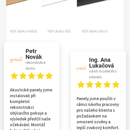
HDF deska hnědá
HDF deska bílá
HDF deska černá
Petr
Novák
Ing. Ana
rekonstrukce
Lukačová
domu
návrh moderního
interiéru
Akustické panely jsme
instalovali při
Panely jsme použili v
kompletní
rámci návrhu pracovny
rekonstrukci
pro našeho klienta s
obývacího pokoje a
požadavkem na
výsledek předčil naše
omezení ozvěny a
očekávání. Montáž
lepší zvukový komfort.