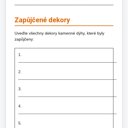
Zapůjčené dekory
Uveďte všechny dekory kamenné dýhy, které byly
zapůjčeny:
1.
___________________________________________
2.
___________________________________________
3.
___________________________________________
4.
___________________________________________
5.