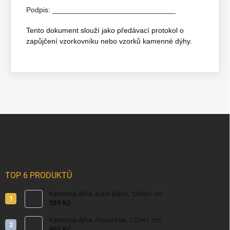
Podpis: ______________________________
Tento dokument slouží jako předávací protokol o
zapůjčení vzorkovníku nebo vzorků kamenné dýhy.
Z
á
p
a
t
í
TOP 6 PRODUKTŮ
Kamenná dýha, Kund Black, 122x61 cm
389 Kč
Kamenná dýha, Forest Fire, 122x61 cm
462 Kč