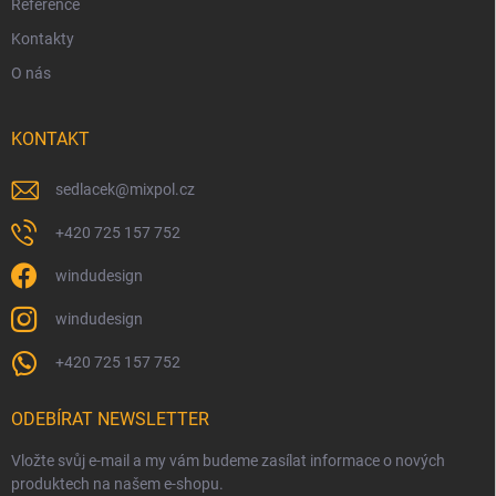
Reference
Kontakty
O nás
KONTAKT
sedlacek
@
mixpol.cz
+420 725 157 752
windudesign
windudesign
+420 725 157 752
ODEBÍRAT NEWSLETTER
Vložte svůj e-mail a my vám budeme zasílat informace o nových
produktech na našem e-shopu.