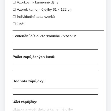
☐ Vzorkovník kamenné dýhy
☐ Vzorek kamenné dýhy 61 × 122 cm
☐ Individuální sada vzorků
☐ Jiné:
______________________________________________
Evidenční číslo vzorkovníku / vzorku:
Počet zapůjčených kusů:
Hodnota zápůjčky:
Účel zápůjčky:
Ukázka a výběr dekoru kamenné dýhy