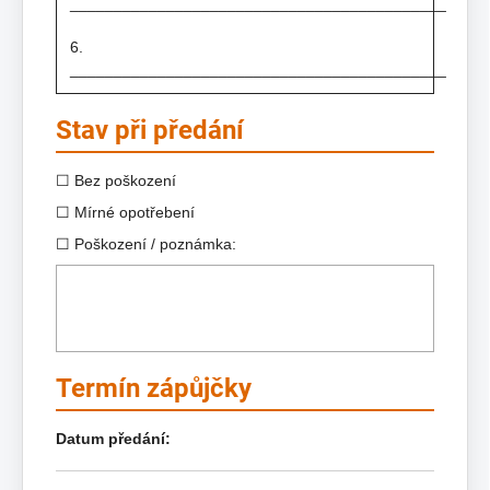
___________________________________________
6.
___________________________________________
Stav při předání
☐ Bez poškození
☐ Mírné opotřebení
☐ Poškození / poznámka:
Termín zápůjčky
Datum předání: