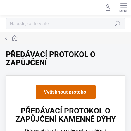
Přejít
na
obsah
Hledat
Domů
PŘEDÁVACÍ PROTOKOL O
ZAPŮJČENÍ
Vytisknout protokol
PŘEDÁVACÍ PROTOKOL O
ZAPŮJČENÍ KAMENNÉ DÝHY
Dokument slouží jako potvrzení o zapůjčení