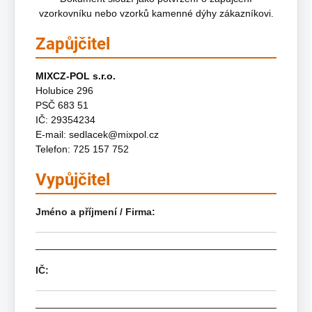
vzorkovníku nebo vzorků kamenné dýhy zákazníkovi.
Zapůjčitel
MIXCZ-POL s.r.o.
Holubice 296
PSČ 683 51
IČ: 29354234
E-mail: sedlacek@mixpol.cz
Telefon: 725 157 752
Vypůjčitel
Jméno a příjmení / Firma:
IČ: