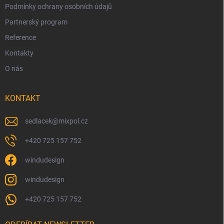
Podmínky ochrany osobních údajů
Partnerský program
Reference
Kontakty
O nás
KONTAKT
sedlacek
@
mixpol.cz
+420 725 157 752
windudesign
windudesign
+420 725 157 752