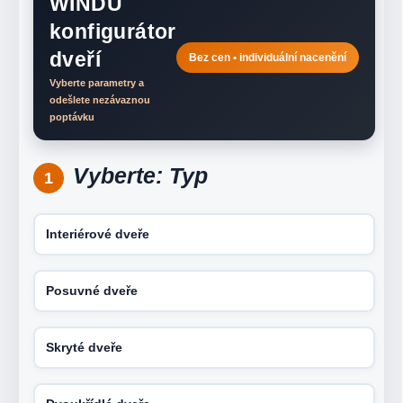
WINDU
konfigurátor
dveří
Bez cen • individuální nacenění
Vyberte parametry a
odešlete nezávaznou
poptávku
Vyberte: Typ
1
Interiérové dveře
Posuvné dveře
Skryté dveře