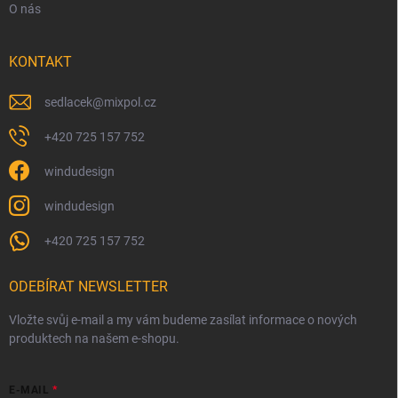
O nás
KONTAKT
sedlacek
@
mixpol.cz
+420 725 157 752
windudesign
windudesign
+420 725 157 752
ODEBÍRAT NEWSLETTER
Vložte svůj e-mail a my vám budeme zasílat informace o nových
produktech na našem e-shopu.
E-MAIL