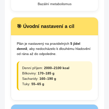
Bazální metabolismus
🎯 Úvodní nastavení a cíl
Plán je nastavený na pravidelných
5 jídel
denně
, aby nedocházelo k dlouhému hladovění
od rána až do odpoledne.
Denní příjem:
2000–2100 kcal
Bílkoviny:
170–185 g
Sacharidy:
160–190 g
Tuky:
55–65 g