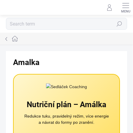
Skip
to
content
Search
Home
Amalka
Nutriční plán – Amálka
Redukce tuku, pravidelný režim, více energie
a návrat do formy po zranění.