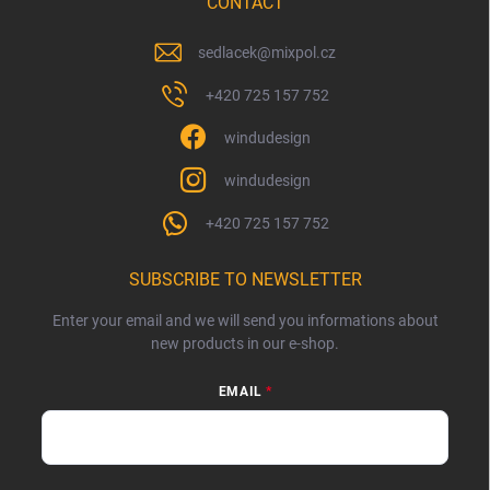
CONTACT
sedlacek
@
mixpol.cz
+420 725 157 752
windudesign
windudesign
+420 725 157 752
SUBSCRIBE TO NEWSLETTER
Enter your email and we will send you informations about
new products in our e-shop.
EMAIL