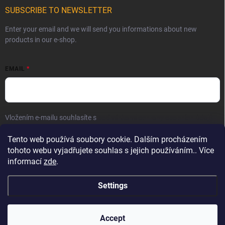
SUBSCRIBE TO NEWSLETTER
Enter your email and we will send you informations about new
products in our e-shop.
EMAIL
Vložením e-mailu souhlasíte s
podmínkami ochrany osobních údajů
Subscribe
Tento web používá soubory cookie. Dalším procházením
tohoto webu vyjadřujete souhlas s jejich používáním.. Více
informací
zde
.
Settings
Copyright 2026
MIXCZ-POL s.r.o.
. All rights reserved.
Accept
🕒 Dnes otevíráme v 6:00