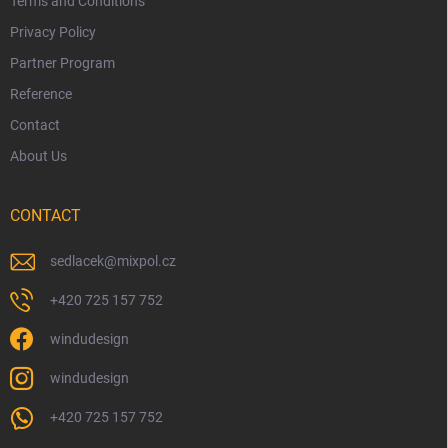
Terms and Conditions
Privacy Policy
Partner Program
Reference
Contact
About Us
CONTACT
sedlacek
@
mixpol.cz
+420 725 157 752
windudesign
windudesign
+420 725 157 752