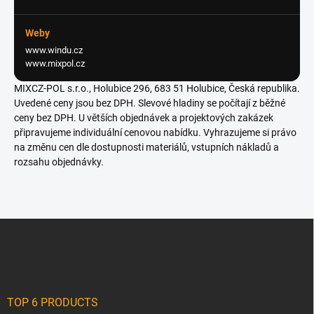
Weby
www.windu.cz
www.mixpol.cz
MIXCZ-POL s.r.o., Holubice 296, 683 51 Holubice, Česká republika.
Uvedené ceny jsou bez DPH. Slevové hladiny se počítají z běžné
ceny bez DPH. U větších objednávek a projektových zakázek
připravujeme individuální cenovou nabídku. Vyhrazujeme si právo
na změnu cen dle dostupnosti materiálů, vstupních nákladů a
rozsahu objednávky.
F
o
o
t
e
r
TOP 6 PRODUCTS