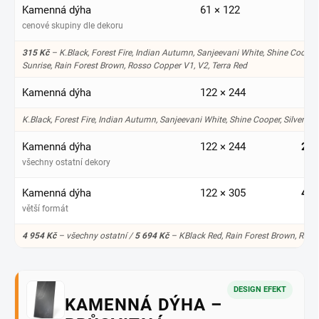
Kamenná dýha
61 × 122
31
cenové skupiny dle dekoru
315 Kč
– K.Black, Forest Fire, Indian Autumn, Sanjeevani White, Shine Cooper, 
Sunrise, Rain Forest Brown, Rosso Copper V1, V2, Terra Red
Kamenná dýha
122 × 244
K.Black, Forest Fire, Indian Autumn, Sanjeevani White, Shine Cooper, Silver Gr
Kamenná dýha
122 × 244
2 7
všechny ostatní dekory
Kamenná dýha
122 × 305
4 9
větší formát
4 954 Kč
– všechny ostatní /
5 694 Kč
– KBlack Red, Rain Forest Brown, Ross
DESIGN EFEKT
KAMENNÁ DÝHA –