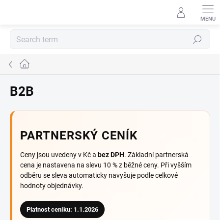
Skip
to
content
Search
Home
B2B
PARTNERSKÝ CENÍK
Ceny jsou uvedeny v Kč a
bez DPH
. Základní partnerská
cena je nastavena na slevu 10 % z běžné ceny. Při vyšším
odběru se sleva automaticky navyšuje podle celkové
hodnoty objednávky.
Platnost ceníku: 1.1.2026