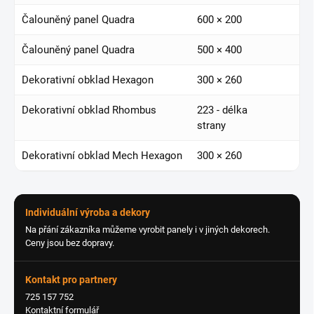
Čalouněný panel Quadra
600 × 200
Čalouněný panel Quadra
500 × 400
Dekorativní obklad Hexagon
300 × 260
Dekorativní obklad Rhombus
223 - délka
strany
Dekorativní obklad Mech Hexagon
300 × 260
Individuální výroba a dekory
Na přání zákazníka můžeme vyrobit panely i v jiných dekorech.
Ceny jsou bez dopravy.
Kontakt pro partnery
725 157 752
Kontaktní formulář