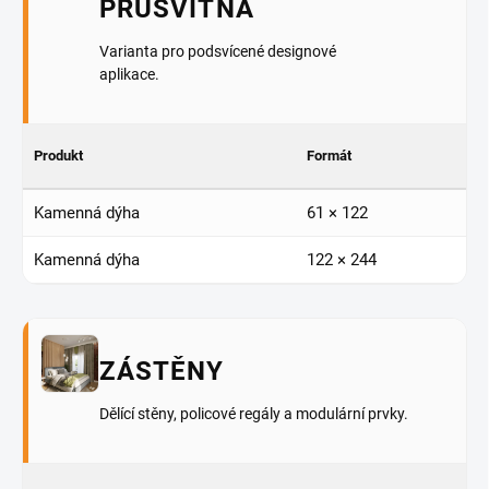
PRŮSVITNÁ
Varianta pro podsvícené designové
aplikace.
Produkt
Formát
Kamenná dýha
61 × 122
Kamenná dýha
122 × 244
ZÁSTĚNY
Dělící stěny, policové regály a modulární prvky.