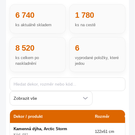
6 740
1 780
ks aktuálně skladem
ks na cestě
8 520
6
ks celkem po
vyprodané položky, které
naskladnění
jedou
Dekor / produkt
Rozměr
Co m
Kamenná dýha, Arctic Storm
122x61 cm
Kód: 481