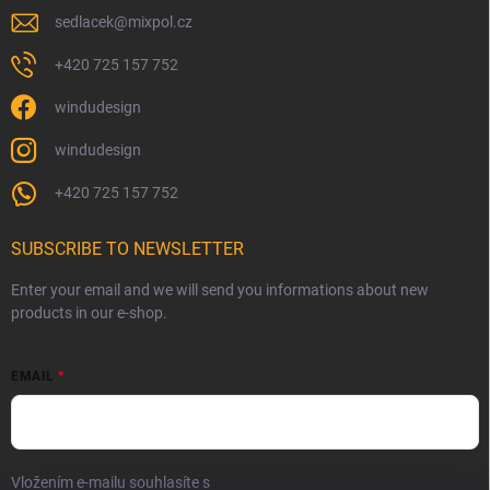
sedlacek
@
mixpol.cz
+420 725 157 752
windudesign
windudesign
+420 725 157 752
SUBSCRIBE TO NEWSLETTER
Enter your email and we will send you informations about new
products in our e-shop.
EMAIL
Vložením e-mailu souhlasíte s
podmínkami ochrany osobních údajů