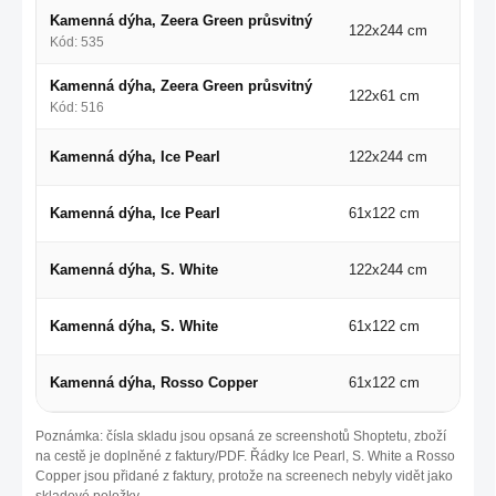
Kamenná dýha, Zeera Green průsvitný
122x244 cm
Kód: 535
Kamenná dýha, Zeera Green průsvitný
122x61 cm
Kód: 516
Kamenná dýha, Ice Pearl
122x244 cm
Kamenná dýha, Ice Pearl
61x122 cm
Kamenná dýha, S. White
122x244 cm
Kamenná dýha, S. White
61x122 cm
Kamenná dýha, Rosso Copper
61x122 cm
Poznámka: čísla skladu jsou opsaná ze screenshotů Shoptetu, zboží
na cestě je doplněné z faktury/PDF. Řádky Ice Pearl, S. White a Rosso
Copper jsou přidané z faktury, protože na screenech nebyly vidět jako