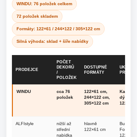
WINDU: 76 položek celkem
72 položek skladem
Formáty: 122×61 / 244×122 / 305×122 cm
Silná výhoda: sklad + šíře nabídky
POČET
DEKORŮ
DOSTUPNÉ
UKÁZKO
PRODEJCE
/
FORMÁTY
PRODUK
POLOŽEK
WINDU
cca 76
122×61 cm,
Kamenn
položek
244×122 cm,
dýha
305×122 cm
122×61 
ALFIstyle
nižší až
hlavně
Burning
střední
122×61 cm
Forest
nabídka
122×61 