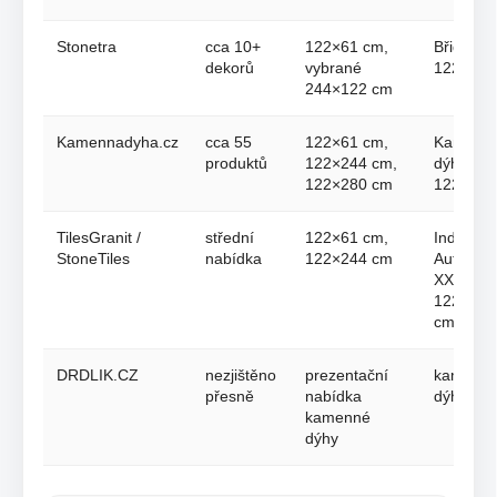
Stonetra
cca 10+
122×61 cm,
Břidlice
dekorů
vybrané
122×61 
244×122 cm
Kamennadyha.cz
cca 55
122×61 cm,
Kamenn
produktů
122×244 cm,
dýha
122×280 cm
122×61 
TilesGranit /
střední
122×61 cm,
Indian
StoneTiles
nabídka
122×244 cm
Autumn
XXL
122×244
cm
DRDLIK.CZ
nezjištěno
prezentační
kamenn
přesně
nabídka
dýha
kamenné
dýhy