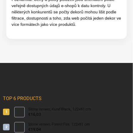
veřejně dostupných údajů e-shopů k datu kontroly. U
některých konkurentů se počty dekorů mohou lišit podle
filtrace, dostupnosti a toho, zda web počítá jeden dekor ve
více formátech jako více produktů.
F
o
o
t
e
r
TOP 6 PRODUCTS
Stone veneer, Kund Black, 122x61 cm
€16,03
Stone veneer, Forest Fire, 122x61 cm
€19,04