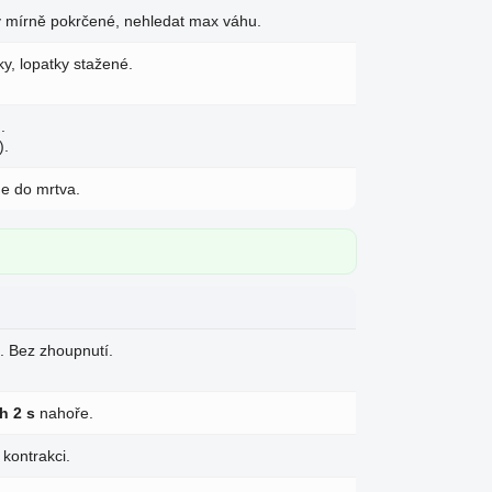
ty mírně pokrčené, nehledat max váhu.
ky, lopatky stažené.
.
).
e do mrtva.
a. Bez zhoupnutí.
h 2 s
nahoře.
 kontrakci.