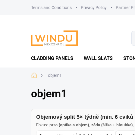
Skip
Terms and Conditions
Privacy Policy
Partner P
to
content
CLADDING PANELS
WALL SLATS
STON
Home
objem1
objem1
Objemový split 5× týdně (min. 6 cviků 
Fokus:
prsa (optika a objem)
,
záda (šířka + hloubka)
,