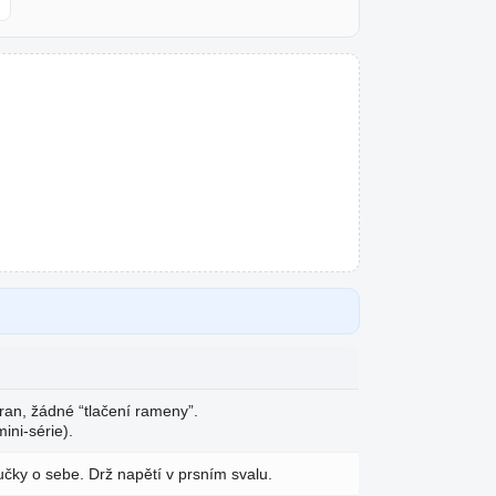
tran, žádné “tlačení rameny”.
ini-série).
učky o sebe. Drž napětí v prsním svalu.