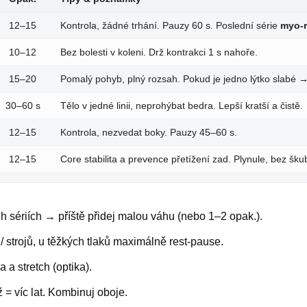
12–15
Kontrola, žádné trhání. Pauzy 60 s. Poslední série
myo-
10–12
Bez bolesti v koleni. Drž kontrakci 1 s nahoře.
15–20
Pomalý pohyb, plný rozsah. Pokud je jedno lýtko slabé →
30–60 s
Tělo v jedné linii, neprohýbat bedra. Lepší kratší a čistě.
12–15
Kontrola, nezvedat boky. Pauzy 45–60 s.
12–15
Core stabilita a prevence přetížení zad. Plynule, bez šku
h sériích → příště přidej malou váhu (nebo 1–2 opak.).
í / strojů, u těžkých tlaků maximálně rest-pause.
a a stretch (optika).
íž = víc lat. Kombinuj oboje.