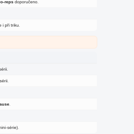
o-reps
doporučeno.
.
i při triku.
érii.
érii.
pause
.
ini-série).