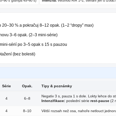
0–90 s (pumpa 45–60 s)
Intenzita:
většinou RIR 1–2, selhání jen u izolací
 o 20–30 % a pokračuj 8–12 opak. (1–2 “dropy” max)
znovu 3–6 opak. (2–3 mini-série)
 mini-sérií po 3–5 opak s 15 s pauzou
tažení (bez bolesti)
Série
Opak.
Tipy & poznámky
Negativ 3 s, pauza 1 s dole. Lokty lehce do s
4
6–8
Intenzifikace:
poslední série
rest-pause
(2 m
4
8–10
Větší rozsah než osa, nahoře netlouct jednor