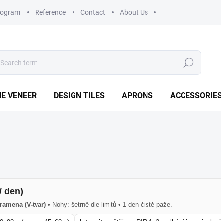
rogram
Reference
Contact
About Us
Search
E VENEER
DESIGN TILES
APRONS
ACCESSORIE
/ den)
ramena (V-tvar)
• Nohy: šetrně dle limitů • 1 den čistě paže.