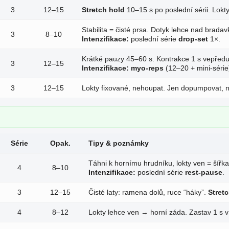
3
12–15
Stretch hold
10–15 s po poslední sérii. Lok
Stabilita = čisté prsa. Dotyk lehce nad bradav
3
8–10
Intenzifikace:
poslední série
drop-set
1×.
Krátké pauzy 45–60 s. Kontrakce 1 s vepředu
3
12–15
Intenzifikace:
myo-reps
(12–20 + mini-série
3
12–15
Lokty fixované, nehoupat. Jen dopumpovat, n
Série
Opak.
Tipy & poznámky
Táhni k hornímu hrudníku, lokty ven = šířk
4
8–10
Intenzifikace:
poslední série
rest-pause
.
3
12–15
Čisté laty: ramena dolů, ruce “háky”.
Stretc
4
8–12
Lokty lehce ven → horní záda. Zastav 1 s v