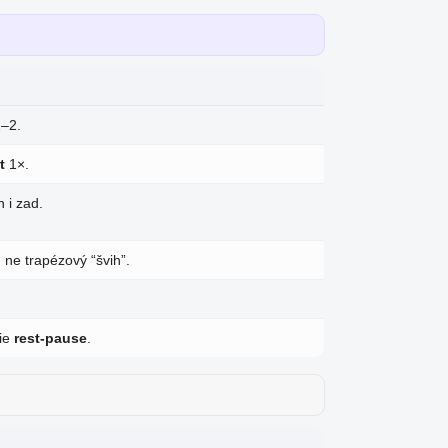
1–2.
t
1×.
 i zad.
 ne trapézový “švih”.
rie
rest-pause
.