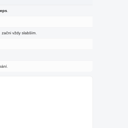
reps
.
 začni vždy slabším.
bání.