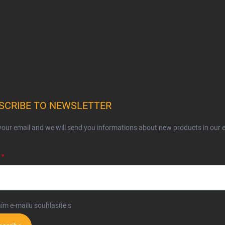
SCRIBE TO NEWSLETTER
your email and we will send you informations about new products in our 
ím e-mailu souhlasíte s
podmínkami ochrany osobních údajů