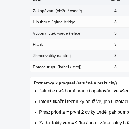
Zakopávání (vleže / vsedě)
4
Hip thrust / glute bridge
3
Výpony lýtek vsedě (lehce)
3
Plank
3
Zkracovačky na stroji
3
Rotace trupu (kabel / stroj)
3
Poznámky k progresi (stručně a prakticky)
Jakmile dáš horní hranici opakování ve všec
Intenzifikační techniky používej jen u izolac
Prsa: priorita = první 2 cviky tvrdé, pak pump
Záda: lokty ven = šířka / horní záda, lokty bl