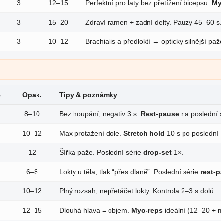
3
12–15
Perfektní pro laty bez přetížení bicepsu.
My
3
15–20
Zdraví ramen + zadní delty. Pauzy 45–60 s
3
10–12
Brachialis a předloktí → opticky silnější paže 
e
Opak.
Tipy & poznámky
8–10
Bez houpání, negativ 3 s.
Rest-pause
na poslední s
10–12
Max protažení dole.
Stretch hold
10 s po poslední s
12
Šířka paže. Poslední série
drop-set
1×.
6–8
Lokty u těla, tlak “přes dlaně”. Poslední série
rest-
10–12
Plný rozsah, nepřetáčet lokty. Kontrola 2–3 s dolů.
12–15
Dlouhá hlava = objem.
Myo-reps
ideální (12–20 + m