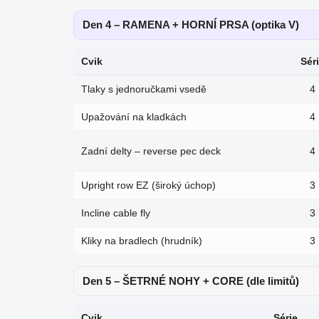
Den 4 – RAMENA + HORNÍ PRSA (optika V)
Cvik
Sér
Tlaky s jednoručkami vsedě
4
Upažování na kladkách
4
Zadní delty – reverse pec deck
4
Upright row EZ (široký úchop)
3
Incline cable fly
3
Kliky na bradlech (hrudník)
3
Den 5 – ŠETRNÉ NOHY + CORE (dle limitů)
Cvik
Série