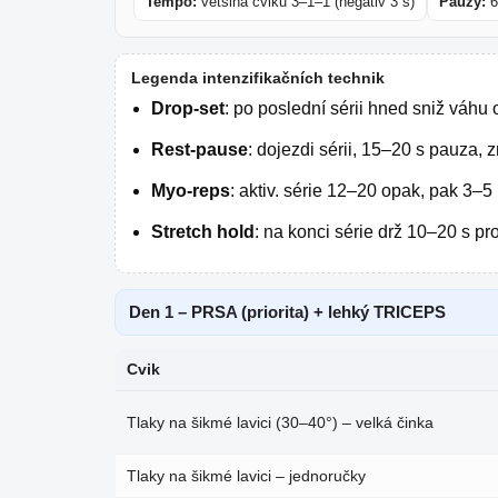
Tempo:
většina cviků 3–1–1 (negativ 3 s)
Pauzy:
6
Legenda intenzifikačních technik
Drop-set
: po poslední sérii hned sniž váhu
Rest-pause
: dojezdi sérii, 15–20 s pauza, 
Myo-reps
: aktiv. série 12–20 opak, pak 3–5
Stretch hold
: na konci série drž 10–20 s pro
Den 1 – PRSA (priorita) + lehký TRICEPS
Cvik
Tlaky na šikmé lavici (30–40°) – velká činka
Tlaky na šikmé lavici – jednoručky