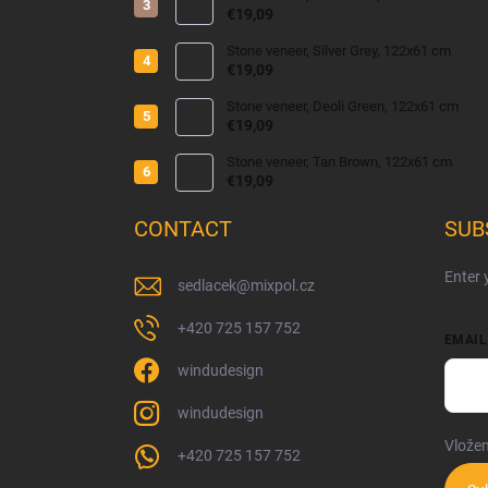
€19,09
Stone veneer, Silver Grey, 122x61 cm
€19,09
Stone veneer, Deoli Green, 122x61 cm
€19,09
Stone veneer, Tan Brown, 122x61 cm
€19,09
CONTACT
SUB
Enter 
sedlacek
@
mixpol.cz
+420 725 157 752
EMAIL
windudesign
windudesign
Vložen
+420 725 157 752