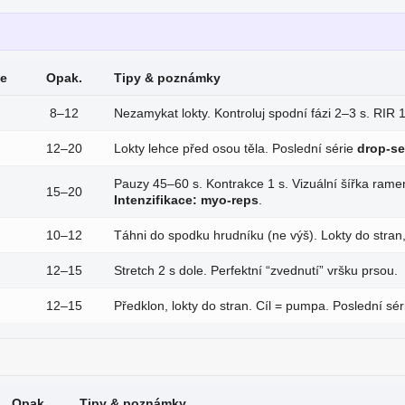
ie
Opak.
Tipy & poznámky
8–12
Nezamykat lokty. Kontroluj spodní fázi 2–3 s. RIR 
12–20
Lokty lehce před osou těla. Poslední série
drop-se
Pauzy 45–60 s. Kontrakce 1 s. Vizuální šířka ramen
15–20
Intenzifikace:
myo-reps
.
10–12
Táhni do spodku hrudníku (ne výš). Lokty do stran,
12–15
Stretch 2 s dole. Perfektní “zvednutí” vršku prsou.
12–15
Předklon, lokty do stran. Cíl = pumpa. Poslední sé
Opak.
Tipy & poznámky