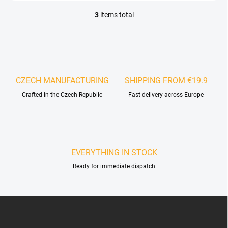
3
items total
L
i
s
t
i
n
g
CZECH MANUFACTURING
SHIPPING FROM €19.9
c
Crafted in the Czech Republic
o
Fast delivery across Europe
n
t
r
o
l
EVERYTHING IN STOCK
s
Ready for immediate dispatch
F
o
o