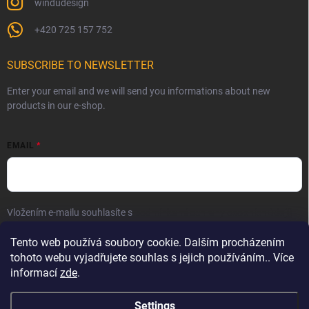
windudesign
+420 725 157 752
SUBSCRIBE TO NEWSLETTER
Enter your email and we will send you informations about new
products in our e-shop.
EMAIL
Vložením e-mailu souhlasíte s
podmínkami ochrany osobních údajů
Subscribe
Tento web používá soubory cookie. Dalším procházením
tohoto webu vyjadřujete souhlas s jejich používáním.. Více
informací
zde
.
Settings