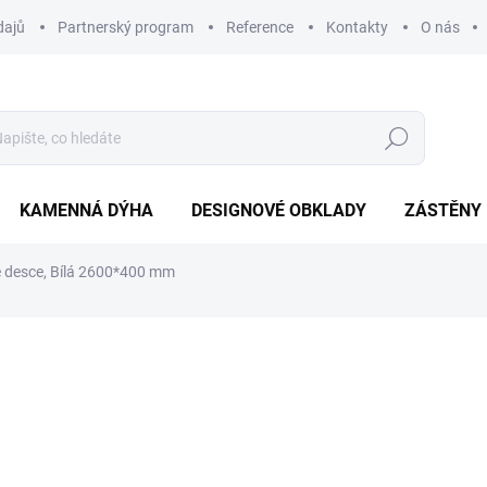
dajů
Partnerský program
Reference
Kontakty
O nás
Hledat
KAMENNÁ DÝHA
DESIGNOVÉ OBKLADY
ZÁSTĚNY
é desce, Bílá 2600*400 mm
ní
1 399 Kč
1 156,20 Kč bez DPH
Měrná
SKLADEM DO 5 DNÍ
(>5 KS