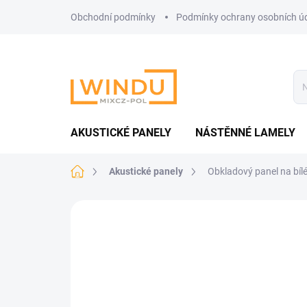
Přejít
Obchodní podmínky
Podmínky ochrany osobních ú
na
obsah
AKUSTICKÉ PANELY
NÁSTĚNNÉ LAMELY
Domů
Akustické panely
Obkladový panel na bíl
Neohodnoceno
Podrobnosti hodnoce
VYROBENO V ČR