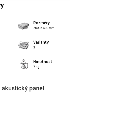
ry
Rozměry
2600× 400 mm
Varianty
3
Hmotnost
7 kg
 akustický panel