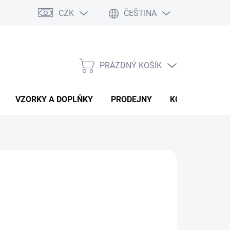
CZK
ČEŠTINA
PRÁZDNÝ KOŠÍK
NÁKUPNÍ
KOŠÍK
VZORKY A DOPLŇKY
PRODEJNY
KONTAKTY
)