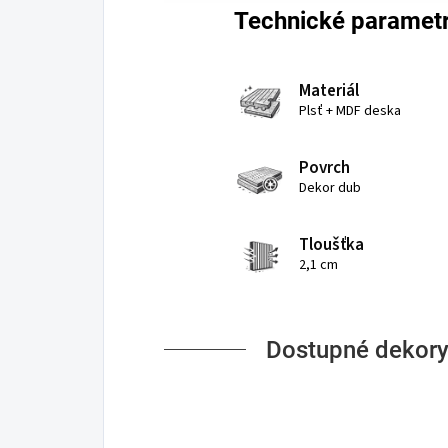
Technické paramet
Materiál
Plsť + MDF deska
Povrch
Dekor dub
Tloušťka
2,1 cm
Dostupné dekory