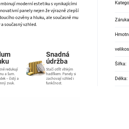
Katego
mbinují moderní estetiku s vynikajícími
novativní panely nejen že výrazně zlepší
doucího ozvěny a hluku, ale současně mu
Záruk
ý a současný vzhled.
Hmotn
velikos
lum
Snadná
uku
údržba
Šířka
:
zně redukují
Stačí otřít vlhkým
nu a šum.
hadříkem. Panely si
Délka
:
dek – čistý a
zachovají vzhled i
emný zvuk.
funkčnost.