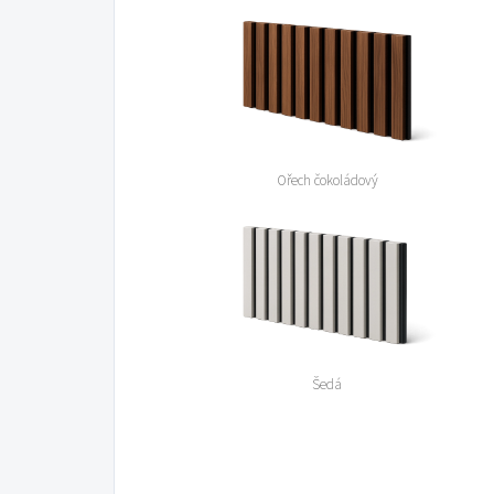
Ořech čokoládový
Šedá