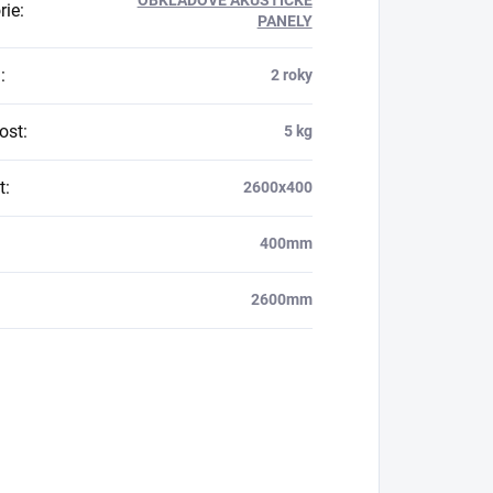
OBKLADOVÉ AKUSTICKÉ
rie
:
PANELY
a
:
2 roky
ost
:
5 kg
t
:
2600x400
400mm
2600mm