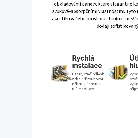
obkladovými panely, které elegantně ko
zvukově-absorpčními vlastnostmi. Tyto i
akustiku vašeho prostoru eliminací nežá
dodají sofistikovan
Rychlá
Út
instalace
hl
Panely stačí přilepit
Výra
nebo přišroubovat.
ozvě
Během pár minut
Výsle
máte hotovo.
příj